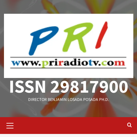
Saltar
al
contenido
ISSN 29817900
DIRECTOR BENJAMIN LOSADA POSADA PH.D.
Menú
primario