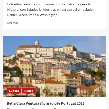
Colombia reafirma compromiso con la histórica agenda
bilateral con Estados Unidos tras el regreso del embajador
Daniel García-Peña a Washington...
Leer
Leer más
más
sobre
Daniel
Garcia
Peña,
Embajador
Colombia
en
USA:Claves
2025-
2
Cultura
Mundo
Bella Clara Ventura @priradiotv Portugal 2025