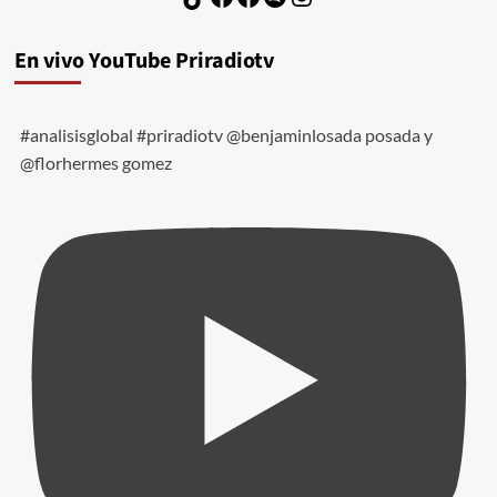
Inspiramais
En vivo YouTube Priradiotv
#analisisglobal #priradiotv @benjaminlosada posada y
@florhermes gomez