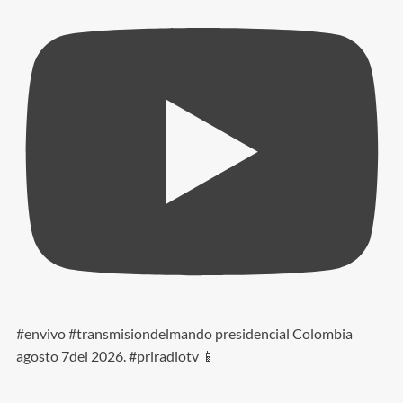
#envivo #transmisiondelmando presidencial Colombia
agosto 7del 2026. #priradiotv 📱