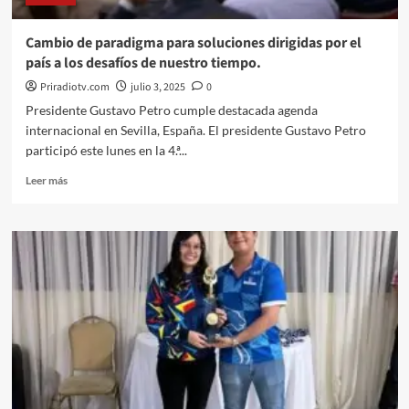
Cambio de paradigma para soluciones dirigidas por el
país a los desafíos de nuestro tiempo.
Priradiotv.com
julio 3, 2025
0
Presidente Gustavo Petro cumple destacada agenda
internacional en Sevilla, España. El presidente Gustavo Petro
participó este lunes en la 4.ª...
Leer
Leer más
más
sobre
Cambio
de
paradigma
para
soluciones
dirigidas
por
el
país
a
los