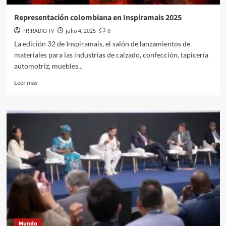
Representación colombiana en Inspiramais 2025
PRIRADIO TV
julio 4, 2025
0
La edición 32 de Inspiramais, el salón de lanzamientos de
materiales para las industrias de calzado, confección, tapicería
automotriz, muebles...
Leer
Leer más
más
sobre
Representación
colombiana
en
Inspiramais
2025
Mundo