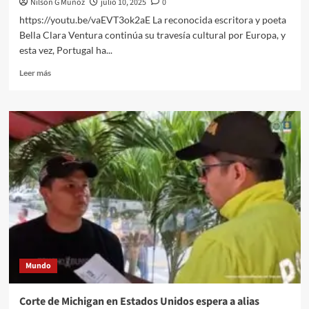
Nilson G Muñoz
julio 10, 2025
0
https://youtu.be/vaEVT3ok2aE La reconocida escritora y poeta
Bella Clara Ventura continúa su travesía cultural por Europa, y
esta vez, Portugal ha...
Leer
Leer más
más
sobre
Bella
Clara
Ventura
@priradiotv
Portugal
2025
Mundo
Corte de Michigan en Estados Unidos espera a alias