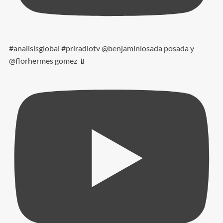
#analisisglobal #priradiotv @benjaminlosada posada y
@florhermes gomez 📱