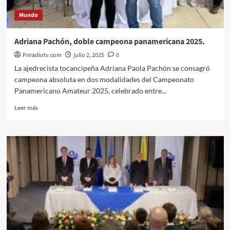
desafíos
Mundo
de
nuestro
tiempo.
Adriana Pachón, doble campeona panamericana 2025.
Priradiotv.com
julio 2, 2025
0
La ajedrecista tocancipeña Adriana Paola Pachón se consagró
campeona absoluta en dos modalidades del Campeonato
Panamericano Amateur 2025, celebrado entre...
Leer
Leer más
más
sobre
Adriana
Pachón,
doble
campeona
panamericana
2025.