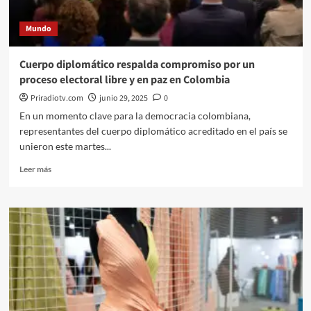
Mundo
Cuerpo diplomático respalda compromiso por un
proceso electoral libre y en paz en Colombia
Priradiotv.com
junio 29, 2025
0
En un momento clave para la democracia colombiana,
representantes del cuerpo diplomático acreditado en el país se
unieron este martes...
Leer
Leer más
más
sobre
Cuerpo
diplomático
respalda
compromiso
por
un
proceso
electoral