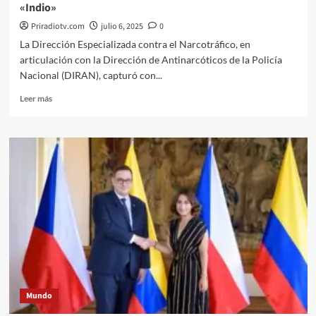
«Indio»
Priradiotv.com
julio 6, 2025
0
La Dirección Especializada contra el Narcotráfico, en
articulación con la Dirección de Antinarcóticos de la Policía
Nacional (DIRAN), capturó con...
Leer
Leer más
más
sobre
Corte
de
Michigan
en
Estados
Unidos
espera
a
alias
«Indio»
Mundo