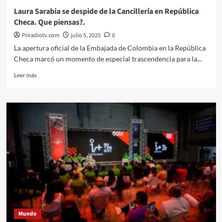
Laura Sarabia se despide de la Cancillería en República
Checa. Que piensas?.
Priradiotv.com
julio 5, 2025
0
La apertura oficial de la Embajada de Colombia en la República
Checa marcó un momento de especial trascendencia para la...
Leer
Leer más
más
sobre
Laura
Sarabia
se
despide
de
la
Cancillería
en
República
Checa.
Que
piensas?.
Mundo