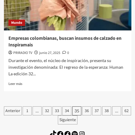
libre
y
en
paz
Mundo
en
Colombia
Empresas colombianas, buscan insumos de calzado en
Inspiramais
PRIRADIO TV
junio 27, 2025
0
Durante el evento, el núcleo de inspiración, presenta su
investigación denominada: El regreso de la esperanza: Human
La edición 32...
Leer
Leer más
más
sobre
Empresas
colombianas,
Paginación
Anterior
1
32
33
34
36
37
38
62
…
35
…
buscan
de
insumos
Siguiente
de
entradas
calzado
TikTok
Facebook
Facebook
Spotify
Instagram
en