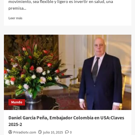
movimiento, sea flexible y ligero es invertir en salud, una
premisa...
Leer
Leer más
más
sobre
Brasil
marca
tendencia
en
calzado
infantil
con
diseño,
tecnología
y
sostenibilidad
Mundo
Daniel Garcia Peña, Embajador Colombia en USA:Claves
2025-2
Priradiotv.com
julio 10, 2025
0