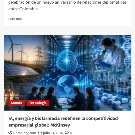
celebración de un nuevo aniversario de relaciones diplomáticas
entre Colombia...
Leer
Leer más
más
sobre
Relaciones
Diplomáticas
Colombia
–
Marruecos
2026.
Mundo
Tecnología
IA, energía y biofarmacia redefinen la competitividad
empresarial global: McKinsey
Priradiotv.com
julio 31, 2026
0