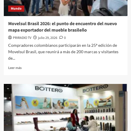
Mundo
Movelsul Brasil 2026: el punto de encuentro del nuevo
mapa exportador del mueble brasileño
PRIRADIO TV
julio 29, 2026
0
Compradores colombianos participarán en la 25ª edición de
Movelsul Brasil, que reunirá a más de 200 marcas y visitantes
de...
Leer
Leer más
más
sobre
Movelsul
Brasil
2026:
el
punto
de
encuentro
del
nuevo