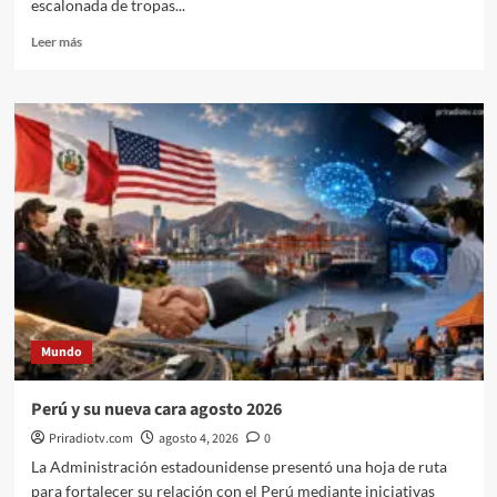
escalonada de tropas...
Leer
Leer más
más
sobre
En
qué
consisten
los
acuerdos
de
desarme
total
en
Gaza?
Mundo
Perú y su nueva cara agosto 2026
Priradiotv.com
agosto 4, 2026
0
La Administración estadounidense presentó una hoja de ruta
para fortalecer su relación con el Perú mediante iniciativas