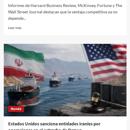
Informes de Harvard Business Review, McKinsey, Fortune y The
Wall Street Journal destacan que la ventaja competitiva ya no
depende...
Leer
Leer más
más
sobre
IA,
energía
y
biofarmacia
redefinen
la
competitividad
empresarial
global:
McKinsey
Mundo
Estados Unidos sanciona entidades iraníes por