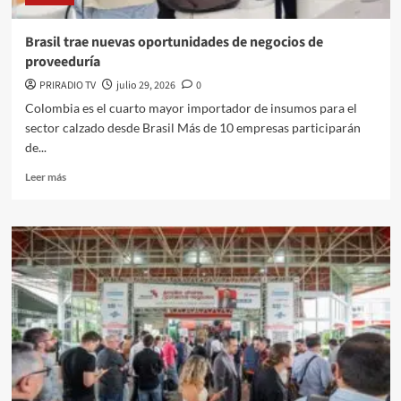
crecimiento
Brasil trae nuevas oportunidades de negocios de
proveeduría
PRIRADIO TV
julio 29, 2026
0
Colombia es el cuarto mayor importador de insumos para el
sector calzado desde Brasil Más de 10 empresas participarán
de...
Leer
Leer más
más
sobre
Brasil
trae
nuevas
oportunidades
de
negocios
de
proveeduría