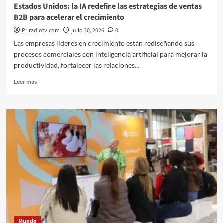
Estados Unidos: la IA redefine las estrategias de ventas
B2B para acelerar el crecimiento
Priradiotv.com
julio 30, 2026
0
Las empresas líderes en crecimiento están rediseñando sus
procesos comerciales con inteligencia artificial para mejorar la
productividad, fortalecer las relaciones...
Leer
Leer más
más
sobre
Estados
Unidos:
la
IA
redefine
las
estrategias
de
ventas
B2B
para
acelerar
Mundo
el