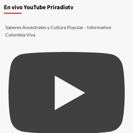
en
En vivo YouTube Priradiotv
Europa
tras
reunión
Saberes Ancestrales y Cultura Popular - Informativo
con
Felipe
Colombia Viva
VI