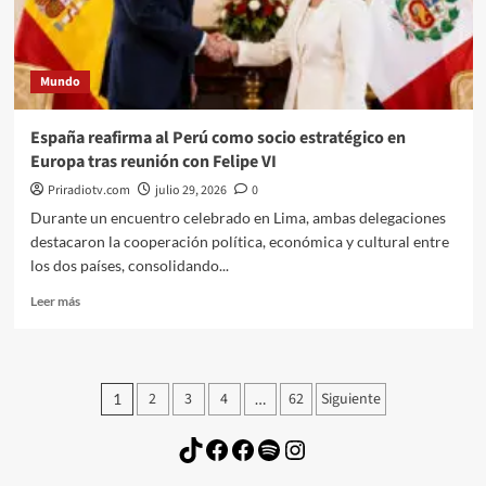
Mundo
España reafirma al Perú como socio estratégico en
Europa tras reunión con Felipe VI
Priradiotv.com
julio 29, 2026
0
Durante un encuentro celebrado en Lima, ambas delegaciones
destacaron la cooperación política, económica y cultural entre
los dos países, consolidando...
Leer
Leer más
más
sobre
España
reafirma
Paginación
2
3
4
62
Siguiente
1
…
al
de
Perú
TikTok
Facebook
Facebook
Spotify
Instagram
como
entradas
socio
estratégico