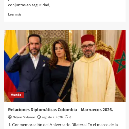
conjuntas en seguridad,...
Leer
Leer más
más
sobre
Perú y
su
nueva
cara
agosto
2026
Mundo
Relaciones Diplomáticas Colombia – Marruecos 2026.
Nilson G Muñoz
agosto 2, 2026
0
1. Conmemoración del Aniversario Bilateral En el marco de la