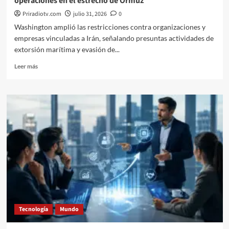
operaciones en el estrecho de Ormuz
Priradiotv.com
julio 31, 2026
0
Washington amplió las restricciones contra organizaciones y
empresas vinculadas a Irán, señalando presuntas actividades de
extorsión marítima y evasión de...
Leer
Leer más
más
sobre
Estados
Unidos
sanciona
entidades
iraníes
por
operaciones
en
el
estrecho
de
Ormuz
Tecnología
Mundo