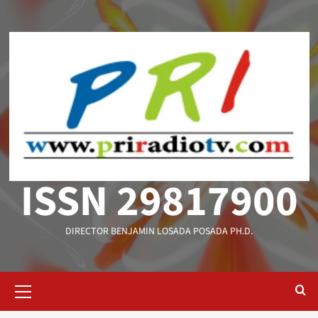
Saltar
al
contenido
ISSN 29817900
DIRECTOR BENJAMIN LOSADA POSADA PH.D.
Menú
primario