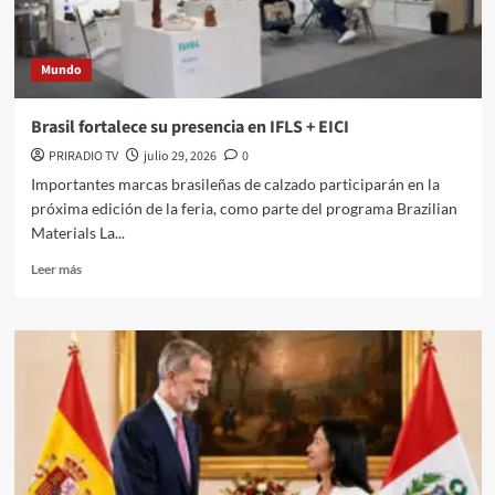
mapa
exportador
del
Mundo
mueble
brasileño
Brasil fortalece su presencia en IFLS + EICI
PRIRADIO TV
julio 29, 2026
0
Importantes marcas brasileñas de calzado participarán en la
próxima edición de la feria, como parte del programa Brazilian
Materials La...
Leer
Leer más
más
sobre
Brasil
fortalece
su
presencia
en
IFLS
+
EICI