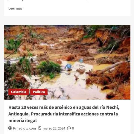
Leer
Leer más
más
sobre
Libertad
de
Expresión:
sentencia
Corte
Constitucional
Colombia
2024.
Colombia
Política
Hasta 20 veces más de arsénico en aguas del río Nechí,
Antioquia. Procuraduría intensifica acciones contra la
minería ilegal
Priradiotv.com
marzo 22, 2024
0