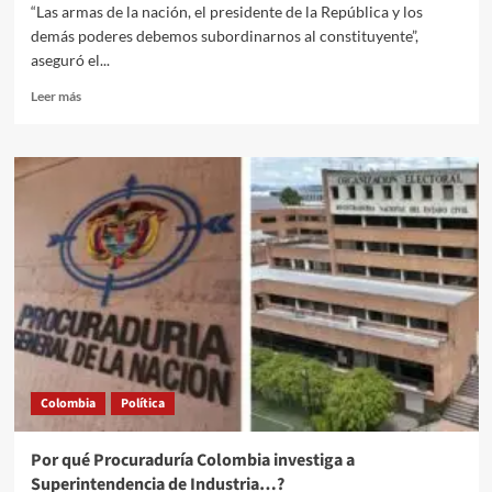
Ejército
“Las armas de la nación, el presidente de la República y los
demás poderes debemos subordinarnos al constituyente”,
aseguró el...
Leer
Leer más
más
sobre
Poder
popular
constituyente
avanza:
Presidente
Petro
Colombia
Política
Por qué Procuraduría Colombia investiga a
Superintendencia de Industria…?