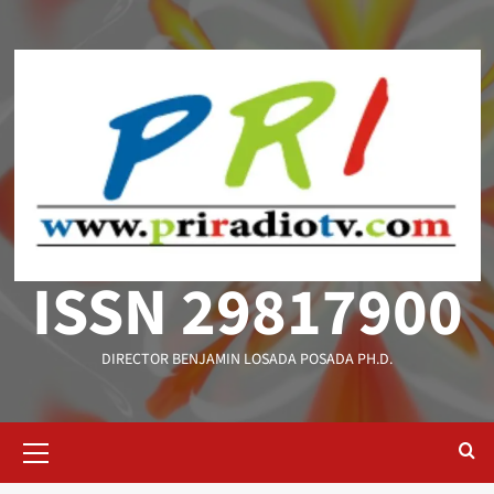
Saltar
al
contenido
ISSN 29817900
DIRECTOR BENJAMIN LOSADA POSADA PH.D.
Menú
primario