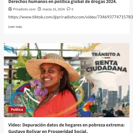
Derechos humanos en política global de drogas 2024.
Priradiotv.com
marzo 16, 2024
0
https://www.tiktok.com/@priradiotv.com/video/73469377471578
Leer
Leer más
más
sobre
Derechos
humanos
en
política
global
de
drogas
2024.
Política
Video: Depuración datos de hogares en pobreza extrema:
Gustavo Bolivar en Prosperidad Social.