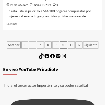
Priradiotv.com
marzo 15, 2024
0
En esta lista se priorizó a 544.108 hogares compuestos por
mujeres cabeza de hogar, con niños y niñas menores de...
Leer
Leer más
más
sobre
Video:
Depuración
Paginación
Anterior
1
7
8
9
11
12
Siguiente
…
10
datos
de
de
TikTok
Facebook
Facebook
Spotify
Instagram
hogares
entradas
en
pobreza
extrema:
En vivo YouTube Priradiotv
Gustavo
Bolivar
en
India: el tercer actor impertérrito y su poder satelital
Prosperidad
Social.