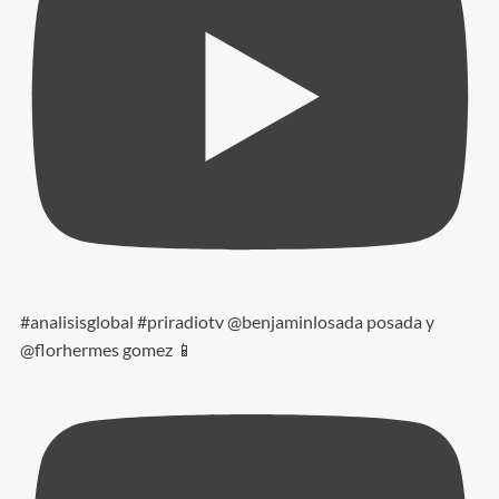
#analisisglobal #priradiotv @benjaminlosada posada y
@florhermes gomez 📱