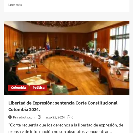
Leer
Leer más
más
sobre
Alocución
Presidente
Petro
marzo
27
del
2024.
Colombia
Política
Libertad de Expresión: sentencia Corte Constitucional
Colombia 2024.
Priradiotv.com
marzo 25, 2024
0
"Corte recuerda que los derechos a la libertad de expresión, de
prensa y de información no son absolutos y encuentran...