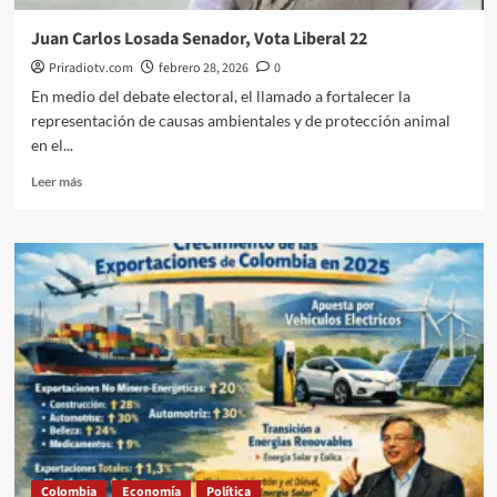
Juan Carlos Losada Senador, Vota Liberal 22
Priradiotv.com
febrero 28, 2026
0
En medio del debate electoral, el llamado a fortalecer la
representación de causas ambientales y de protección animal
en el...
Leer
Leer más
más
sobre
Juan
Carlos
Losada
Senador,
Vota
Liberal
22
Colombia
Economía
Política