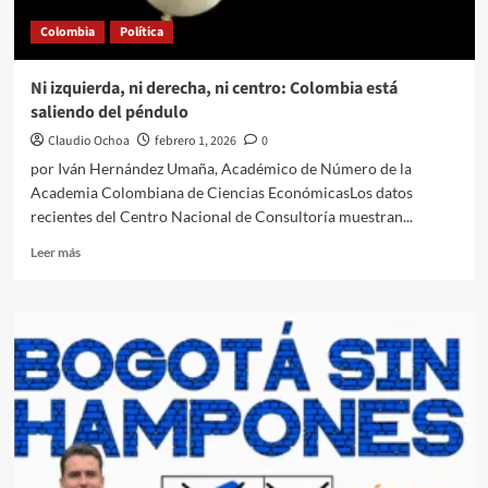
vive
Colombia
Política
el
debate
Colombia
Ni izquierda, ni derecha, ni centro: Colombia está
febrero
saliendo del péndulo
2026.
Claudio Ochoa
febrero 1, 2026
0
por Iván Hernández Umaña, Académico de Número de la
Academia Colombiana de Ciencias EconómicasLos datos
recientes del Centro Nacional de Consultoría muestran...
Leer
Leer más
más
sobre
Ni
izquierda,
ni
derecha,
ni
centro:
Colombia
está
saliendo