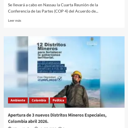
de
Se llevará a cabo en Nassau la Cuarta Reunión de la
inmigración.
Conferencia de las Partes (COP 4) del Acuerdo de...
Leer
Leer más
más
sobre
Conferencia
de
las
Partes
del
Acuerdo
de
Escazú
se
reúne
por
primera
Ambiente
Colombia
Política
vez
en
el
Apertura de 3 nuevos Distritos Mineros Especiales,
Caribe.
Colombia abril 2026.