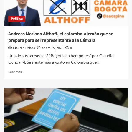
del
péndulo
Política
Andreas Mariano Althoff, el colombo-alemán que se
prepara para ser representante a la Cámara
Claudio Ochoa
enero 15, 2026
0
Una de sus tareas será “Bogotá sin hampones” por Claudio
Ochoa M. Se siente más a gusto en Colombia que...
Leer
Leer más
más
sobre
Andreas
Mariano
Althoff,
el
colombo-
alemán
que
se