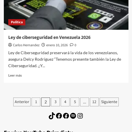
prepara
para
ser
representante
Política
a
la
Cámara
Ley de ciberseguridad en Venezuela 2026
Carlos Hernandez
enero 10, 2026
0
Ley de Ciberseguridad preservará la vida de los venezolanos,
asegura Delcy Rodríguez “Tenemos presente también la Ley de
Ciberseguridad. ¿Y...
Leer
Leer más
más
sobre
Ley
de
Paginación
Anterior
1
3
4
5
12
Siguiente
2
…
ciberseguridad
de
en
TikTok
Facebook
Facebook
Spotify
Instagram
Venezuela
entradas
2026