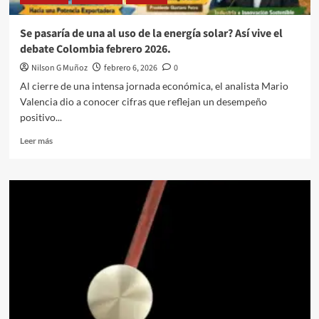
Se pasaría de una al uso de la energía solar? Así vive el
debate Colombia febrero 2026.
Nilson G Muñoz
febrero 6, 2026
0
Al cierre de una intensa jornada económica, el analista Mario
Valencia dio a conocer cifras que reflejan un desempeño
positivo...
Leer
Leer más
más
sobre
Se
pasaría
de
una
al
uso
de
la
energía
solar?
Así