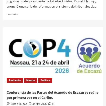
El gobierno del presidente de Estados Unidos, Donald Trump,
anunció una serie de reformas en el sistema de tribunales de...
Leer
Leer más
más
sobre
La
era
de
la
amnistía
ha
terminado:
El
presidente
Trump
restaura
el
Ambiente
Mundo
Política
Estado
de
derecho
Conferencia de las Partes del Acuerdo de Escazú se reúne
en
por primera vez en el Caribe.
los
tribunales
Nilson Muñoz
abril 9, 2026
0