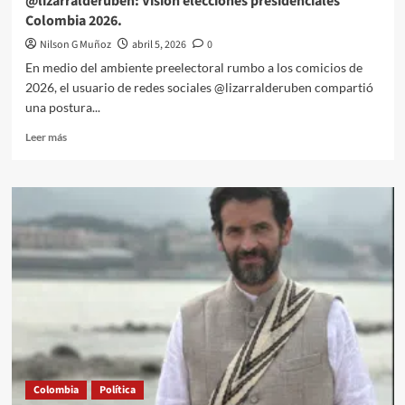
@lizarralderuben: Visión elecciones presidenciales
Colombia 2026.
Nilson G Muñoz
abril 5, 2026
0
En medio del ambiente preelectoral rumbo a los comicios de
2026, el usuario de redes sociales @lizarralderuben compartió
una postura...
Leer
Leer más
más
sobre
@lizarralderuben:
Visión
elecciones
presidenciales
Colombia
2026.
Colombia
Política