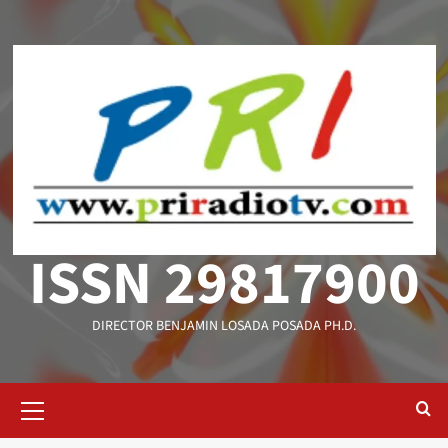
Saltar
al
contenido
ISSN 29817900
DIRECTOR BENJAMIN LOSADA POSADA PH.D.
Menú
primario