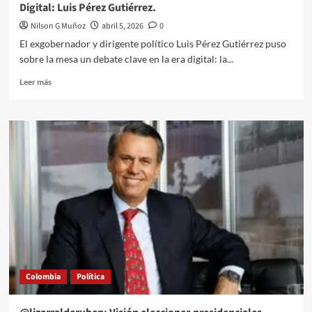
Digital: Luis Pérez Gutiérrez.
Nilson G Muñoz
abril 5, 2026
0
El exgobernador y dirigente político Luis Pérez Gutiérrez puso
sobre la mesa un debate clave en la era digital: la...
Leer
Leer más
más
sobre
Impunidad
y
permanencia
de
la
calumnia
en
el
Archivo
Digital:
Luis
Pérez
Colombia
Política
Gutiérrez.