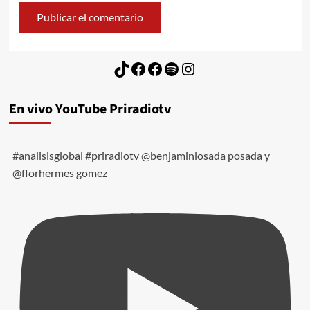
TikTok
Facebook
Facebook
Spotify
Instagram
En vivo YouTube Priradiotv
#analisisglobal #priradiotv @benjaminlosada posada y
@florhermes gomez