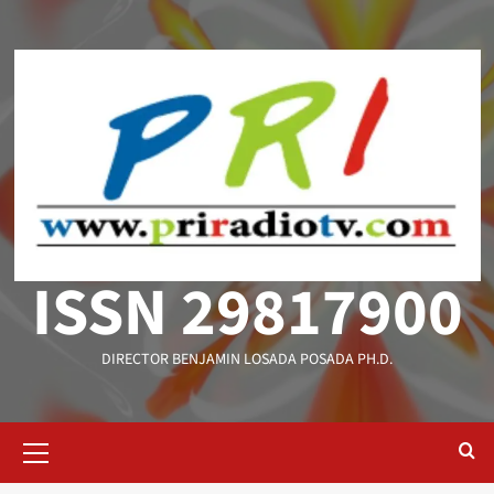
Saltar
al
contenido
ISSN 29817900
DIRECTOR BENJAMIN LOSADA POSADA PH.D.
Menú
primario