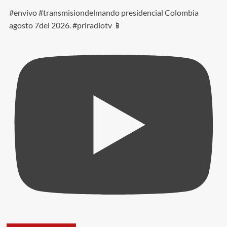
#envivo #transmisiondelmando presidencial Colombia
agosto 7del 2026. #priradiotv 📱