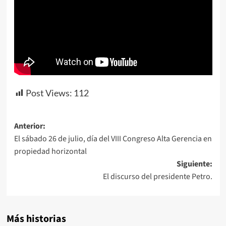
Post Views:
112
Navegación
Anterior:
El sábado 26 de julio, día del VIII Congreso Alta Gerencia en
de
propiedad horizontal
entradas
Siguiente:
El discurso del presidente Petro.
Más historias