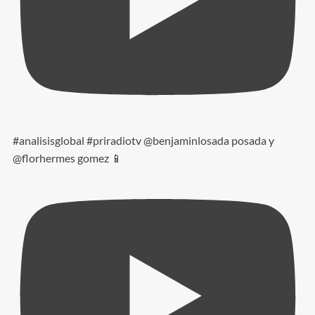
#analisisglobal #priradiotv @benjaminlosada posada y
@florhermes gomez 📱