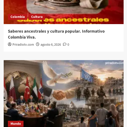
Colombia
Cultura
Saberes ancestrales y cultura popular. Informativo
Colombia Viva.
Priradiotv.com
agosto 6, 2026
0
Mundo