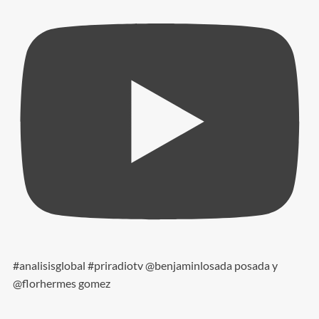
#analisisglobal #priradiotv @benjaminlosada posada y
@florhermes gomez