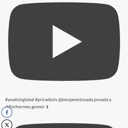
#analisisglobal #priradiotv @benjaminlosada posada y
@florhermes gomez 📱