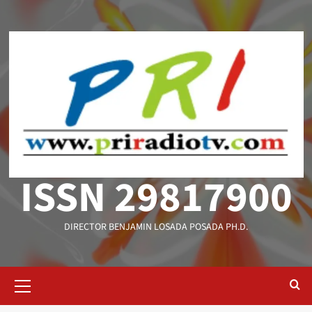
Saltar
al
contenido
ISSN 29817900
DIRECTOR BENJAMIN LOSADA POSADA PH.D.
Menú
primario