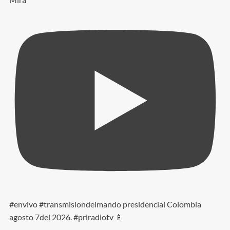
#envivo #transmisiondelmando presidencial Colombia
agosto 7del 2026. #priradiotv 📱