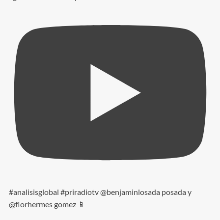
#analisisglobal #priradiotv @benjaminlosada posada y
@florhermes gomez 📱