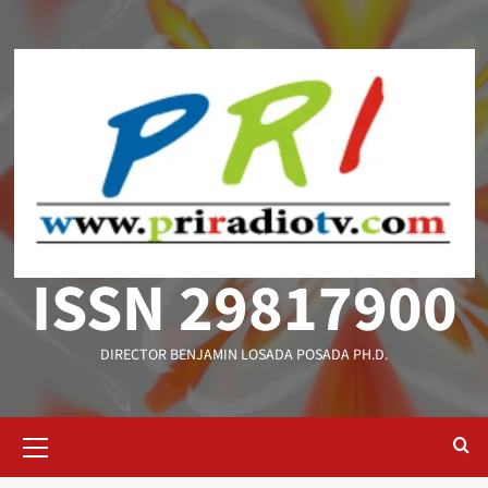
Saltar
al
contenido
ISSN 29817900
DIRECTOR BENJAMIN LOSADA POSADA PH.D.
Menú
primario