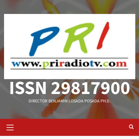
Saltar
al
contenido
ISSN 29817900
DIRECTOR BENJAMIN LOSADA POSADA PH.D.
Menú
primario