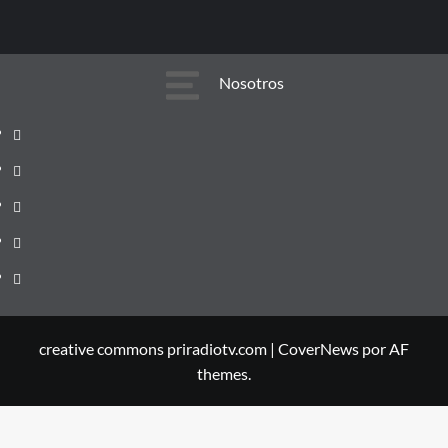
Nosotros
Nosotros
Equipo
Editorial
Política
y
de
Tarifas
Cabecera
Correcciones
y
Únete
de
de
servicios
a
PRIRADIOTV.COM
PRIRADIOTV.COM
Priradiotv
creative commons priradiotv.com
|
CoverNews
por AF
themes.