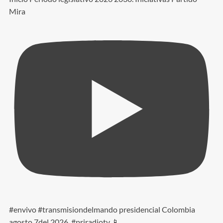
Mira
#envivo #transmisiondelmando presidencial Colombia
agosto 7del 2026. #priradiotv 📱