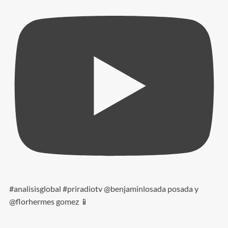
#analisisglobal #priradiotv @benjaminlosada posada y
@florhermes gomez 📱