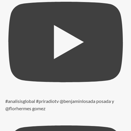
#analisisglobal #priradiotv @benjaminlosada posada y
@florhermes gomez