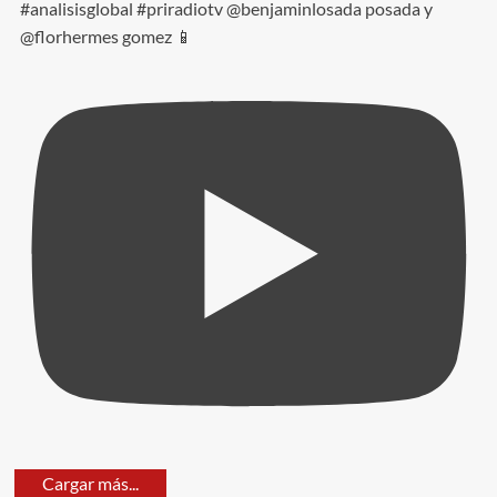
#analisisglobal #priradiotv @benjaminlosada posada y
@florhermes gomez 📱
Cargar más...