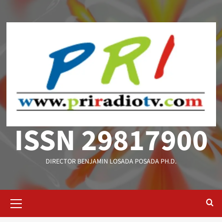
Saltar
al
contenido
ISSN 29817900
DIRECTOR BENJAMIN LOSADA POSADA PH.D.
Menú
primario