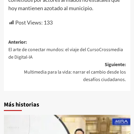
hoy mantienen azotado al municipio.
Post Views:
133
Navegación
Anterior:
El arte de conectar mundos: el viaje del CursoCrossmedia
de
de Digital-IA
entradas
Siguiente:
Multimedia para la vida: narrar el cambio desde los
desafíos ciudadanos.
Más historias