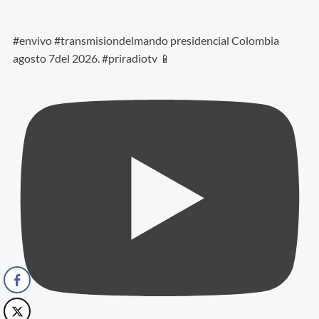
#envivo #transmisiondelmando presidencial Colombia
agosto 7del 2026. #priradiotv 📱