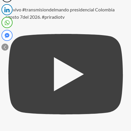
#envivo #transmisiondelmando presidencial Colombia
agosto 7del 2026. #priradiotv