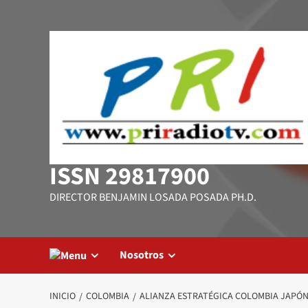
Saltar
al
contenido
ISSN 29817900
DIRECTOR BENJAMIN LOSADA POSADA PH.D.
Nosotros
INICIO
COLOMBIA
ALIANZA ESTRATÉGICA COLOMBIA JAPÓN