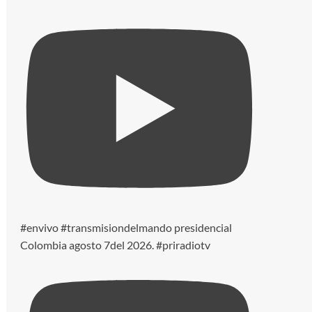
#envivo #transmisiondelmando presidencial
Colombia agosto 7del 2026. #priradiotv