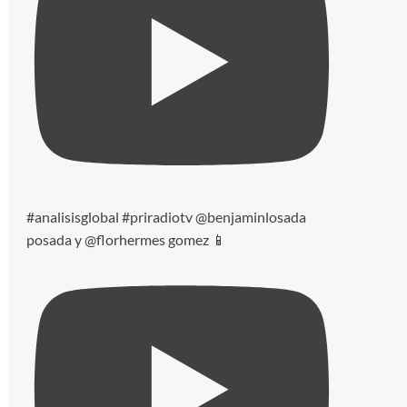
#analisisglobal #priradiotv @benjaminlosada
posada y @florhermes gomez 📱