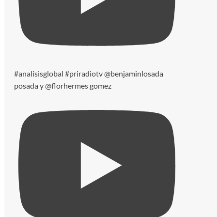
#analisisglobal #priradiotv @benjaminlosada
posada y @florhermes gomez