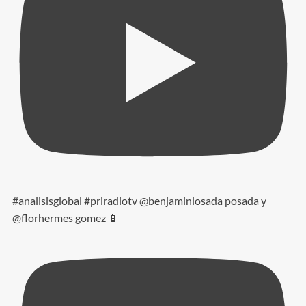
#analisisglobal #priradiotv @benjaminlosada posada y
@florhermes gomez 📱