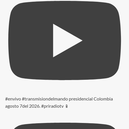
#envivo #transmisiondelmando presidencial Colombia
agosto 7del 2026. #priradiotv 📱