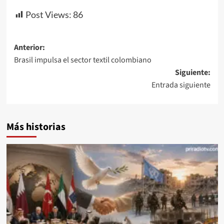
Post Views:
86
Navegación
Anterior:
Brasil impulsa el sector textil colombiano
de
Siguiente:
entradas
Entrada siguiente
Más historias