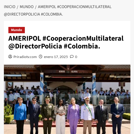
INICIO
MUNDO
AMERIPOL #COOPERACIONMULTILATERAL
@DIRECTORPOLICIA #COLOMBIA.
Mundo
AMERIPOL #CooperacionMultilateral
@DirectorPolicia #Colombia.
Priradiotv.com
enero 17, 2025
0