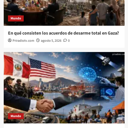
Mundo
En qué consisten los acuerdos de desarme total en Gaza?
Priradiotv.com
agosto 5, 2026
0
Mundo