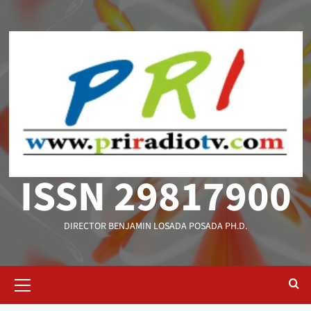
Saltar
al
contenido
ISSN 29817900
DIRECTOR BENJAMIN LOSADA POSADA PH.D.
Menú
primario