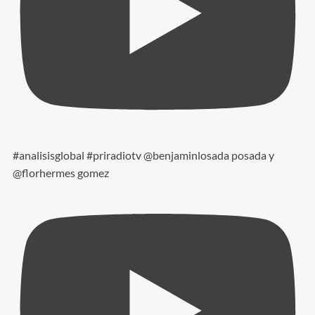
#analisisglobal #priradiotv @benjaminlosada posada y
@florhermes gomez