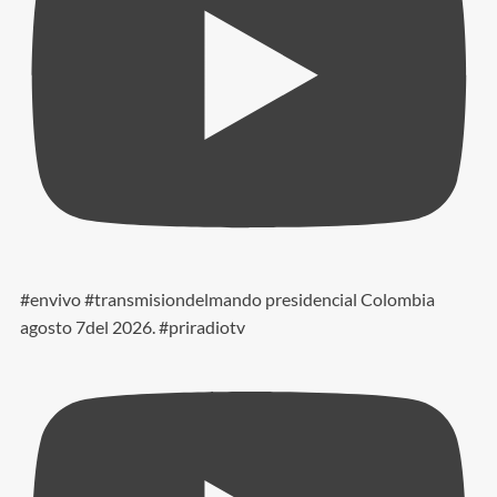
#envivo #transmisiondelmando presidencial Colombia
agosto 7del 2026. #priradiotv