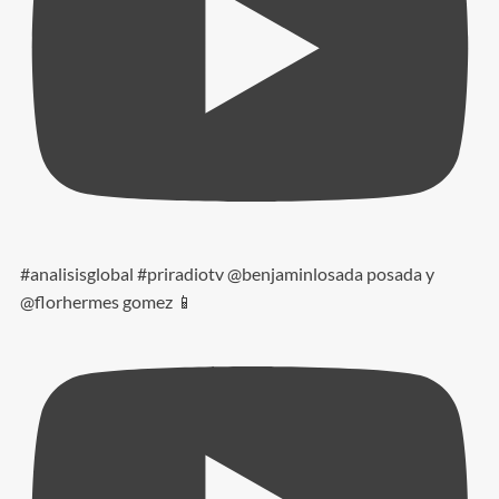
#analisisglobal #priradiotv @benjaminlosada posada y
@florhermes gomez 📱