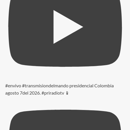
#envivo #transmisiondelmando presidencial Colombia
agosto 7del 2026. #priradiotv 📱