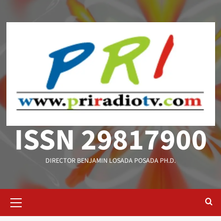
Saltar
al
contenido
ISSN 29817900
DIRECTOR BENJAMIN LOSADA POSADA PH.D.
Menú
primario