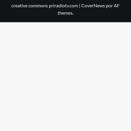
PRIRADIOTV.COM
PRIRADIOTV.COM
Priradiotv
creative commons priradiotv.com
|
CoverNews
por AF
themes.