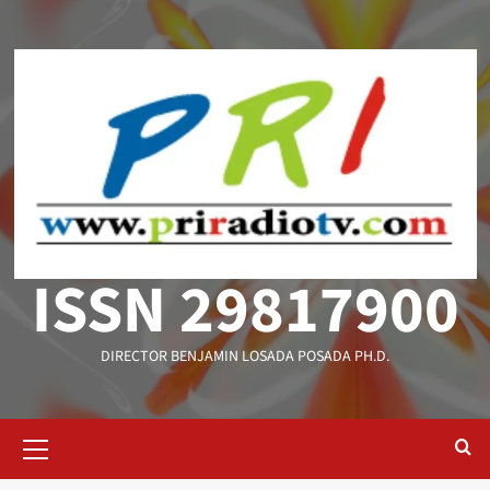
Saltar
al
contenido
ISSN 29817900
DIRECTOR BENJAMIN LOSADA POSADA PH.D.
Menú
primario