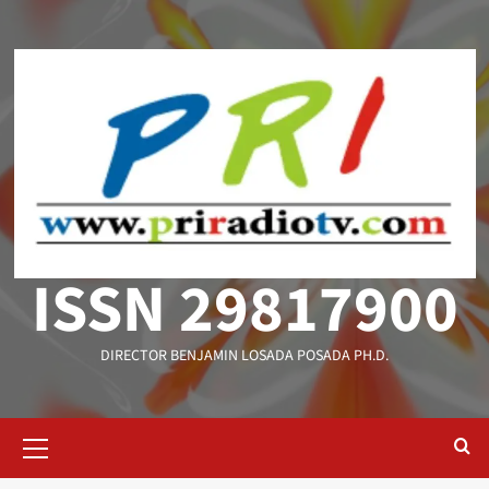
Saltar
al
contenido
ISSN 29817900
DIRECTOR BENJAMIN LOSADA POSADA PH.D.
Menú
primario