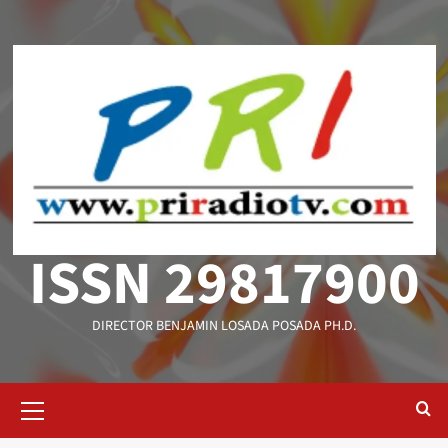
Saltar
al
contenido
ISSN 29817900
DIRECTOR BENJAMIN LOSADA POSADA PH.D.
Menú
primario