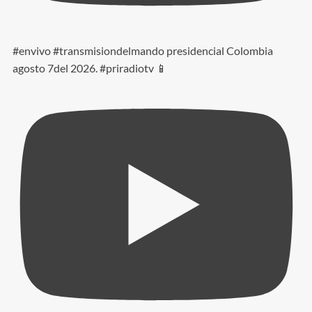
#envivo #transmisiondelmando presidencial Colombia
agosto 7del 2026. #priradiotv 📱