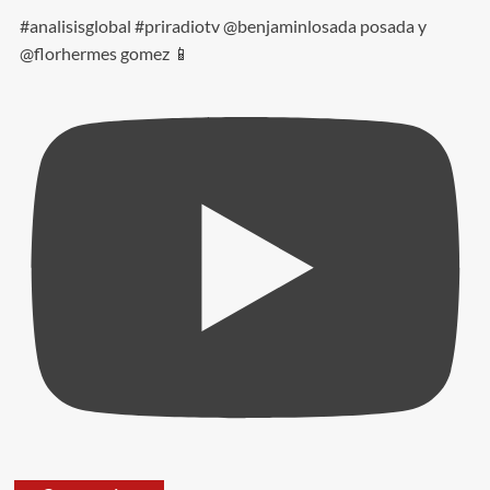
#analisisglobal #priradiotv @benjaminlosada posada y
@florhermes gomez 📱