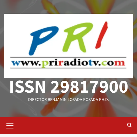
Saltar
al
contenido
ISSN 29817900
DIRECTOR BENJAMIN LOSADA POSADA PH.D.
Menú
primario