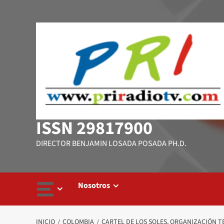
Saltar
al
contenido
ISSN 29817900
DIRECTOR BENJAMIN LOSADA POSADA PH.D.
Nosotros
INICIO
COLOMBIA
CARTEL DE LOS SOLES, ORGANIZACIÓN TE