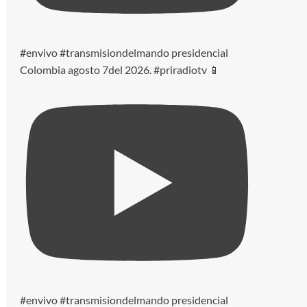
#envivo #transmisiondelmando presidencial
Colombia agosto 7del 2026. #priradiotv 📱
#envivo #transmisiondelmando presidencial