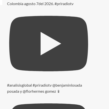
Colombia agosto 7del 2026. #priradiotv
#analisisglobal #priradiotv @benjaminlosada
posada y @florhermes gomez 📱