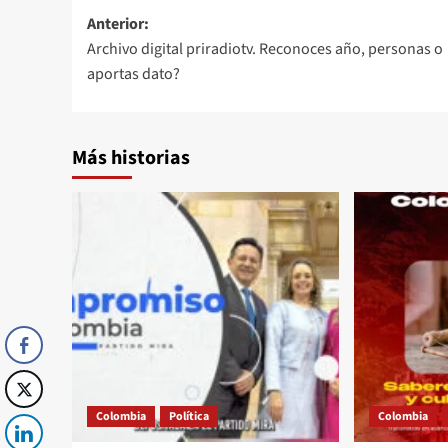
Navegación
Anterior:
Archivo digital priradiotv. Reconoces año, personas o
de
aportas dato?
entradas
Más historias
Colombia
Política
Colombia