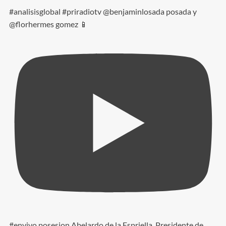
#analisisglobal #priradiotv @benjaminlosada posada y
@florhermes gomez 📱
#envivo posesion Abelardo de la Espriella, Presidente de