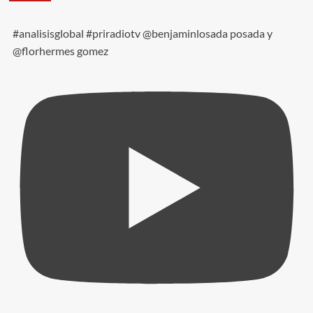
#analisisglobal #priradiotv @benjaminlosada posada y
@florhermes gomez