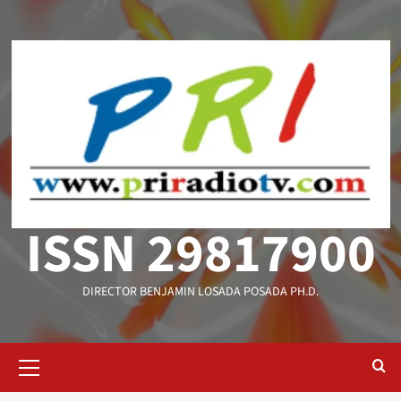
Saltar
al
contenido
ISSN 29817900
DIRECTOR BENJAMIN LOSADA POSADA PH.D.
Menú
primario