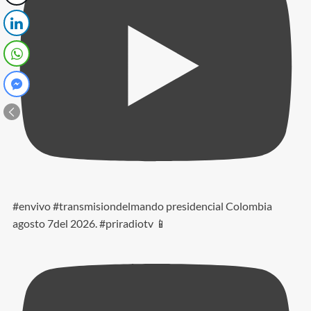
#envivo #transmisiondelmando presidencial Colombia
agosto 7del 2026. #priradiotv 📱