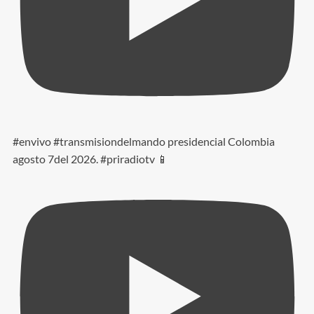
#envivo #transmisiondelmando presidencial Colombia
agosto 7del 2026. #priradiotv 📱