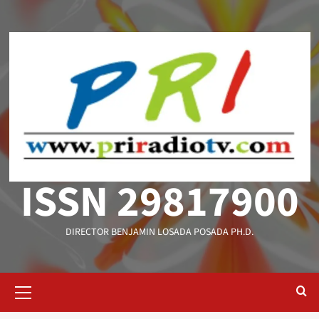
Saltar
al
contenido
ISSN 29817900
DIRECTOR BENJAMIN LOSADA POSADA PH.D.
Menú
primario