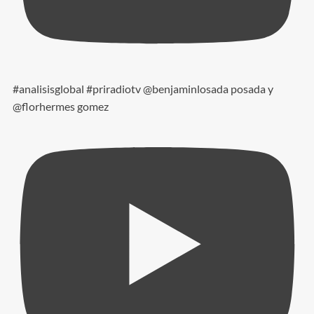
#analisisglobal #priradiotv @benjaminlosada posada y
@florhermes gomez