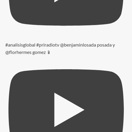
#analisisglobal #priradiotv @benjaminlosada posada y
@florhermes gomez 📱