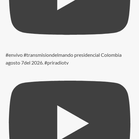
#envivo #transmisiondelmando presidencial Colombia
agosto 7del 2026. #priradiotv