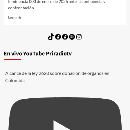
Inminencia 003 de enero de 2026 ante la confluencia y
confrontación...
Leer
Leer más
más
sobre
Alerta
TikTok
Facebook
Facebook
Spotify
Instagram
Temprana
corredor
ríos
En vivo YouTube Priradiotv
Magdalena
y
Cauca,
#Febrero2026
Alcance de la ley 2620 sobre donación de órganos en
Colombia