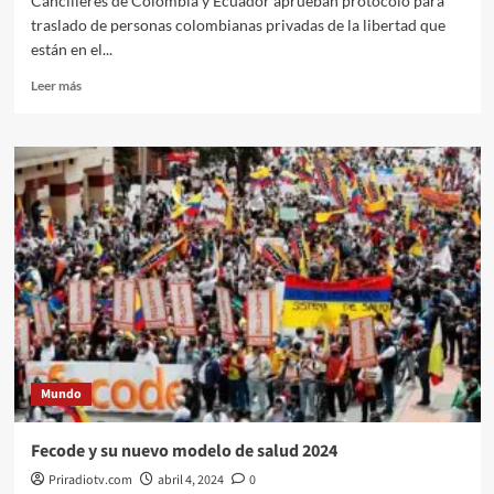
Cancilleres de Colombia y Ecuador aprueban protocolo para
traslado de personas colombianas privadas de la libertad que
están en el...
Leer
Leer más
más
sobre
Colombianos
privados
de
libertad
en
Ecuador:
protocolo
para
regresar.
Mundo
Fecode y su nuevo modelo de salud 2024
Priradiotv.com
abril 4, 2024
0