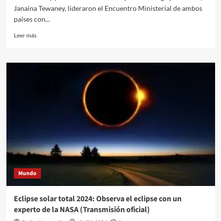
Janaina Tewaney, lideraron el Encuentro Ministerial de ambos
países con...
Leer
Leer más
más
sobre
Colombia
y
Panamá:
acciones
conjuntas
para
migrantes
Mundo
Eclipse solar total 2024: Observa el eclipse con un
experto de la NASA (Transmisión oficial)