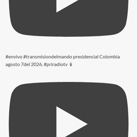
#envivo #transmisiondelmando presidencial Colombia
agosto 7del 2026. #priradiotv 📱