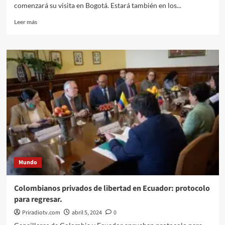
comenzará su visita en Bogotá. Estará también en los...
Leer
Leer más
más
sobre
CIDH
en
8
departamentos
de
Colombia:
vea
sus
tareas.
Mundo
Colombianos privados de libertad en Ecuador: protocolo
para regresar.
Priradiotv.com
abril 5, 2024
0