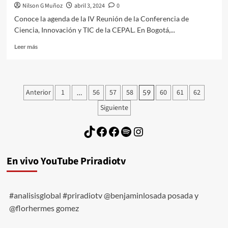
Nilson G Muñoz
abril 3, 2024
0
Conoce la agenda de la IV Reunión de la Conferencia de
Ciencia, Innovación y TIC de la CEPAL. En Bogotá,...
Leer
Leer más
más
sobre
CEPAL
TIC
Paginación
Anterior
1
56
57
58
60
61
62
…
59
2024
de
en
Siguiente
Bogotá:
entradas
para
TikTok
Facebook
Facebook
Spotify
Instagram
donde
va
latinoamerica?
En vivo YouTube Priradiotv
#analisisglobal #priradiotv @benjaminlosada posada y
@florhermes gomez