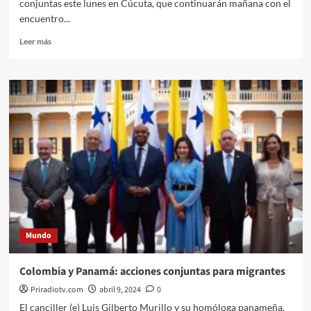
conjuntas este lunes en Cúcuta, que continuarán mañana con el
encuentro...
Leer
Leer más
más
sobre
Colombia
y
Venezuela
fortalecen
procesos
de
migración
y
transporte
binacional
Mundo
Colombia y Panamá: acciones conjuntas para migrantes
Priradiotv.com
abril 9, 2024
0
El canciller (e) Luis Gilberto Murillo y su homóloga panameña,