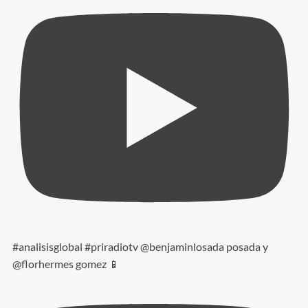
#analisisglobal #priradiotv @benjaminlosada posada y
@florhermes gomez 📱