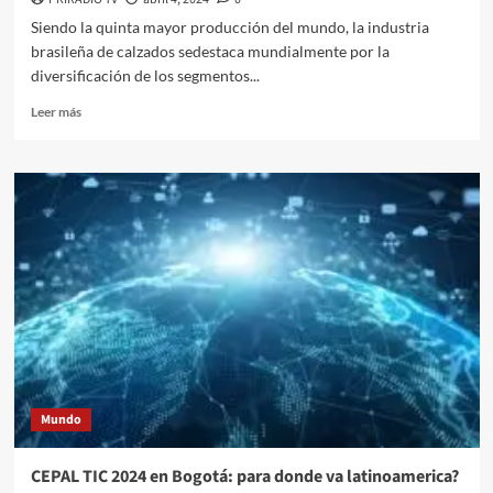
Siendo la quinta mayor producción del mundo, la industria
brasileña de calzados sedestaca mundialmente por la
diversificación de los segmentos...
Leer
Leer más
más
sobre
Tendencia
Indie
Sleaze
reta
la
producción
del
calzado
brasileño
Mundo
CEPAL TIC 2024 en Bogotá: para donde va latinoamerica?