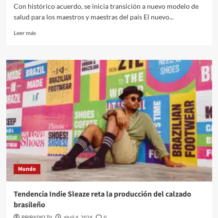
Con histórico acuerdo, se inicia transición a nuevo modelo de
salud para los maestros y maestras del país El nuevo...
Leer
Leer más
más
sobre
Fecode
y
su
nuevo
modelo
de
salud
2024
Mundo
Tendencia Indie Sleaze reta la producción del calzado
brasileño
PRIRADIO TV
abril 4, 2024
0