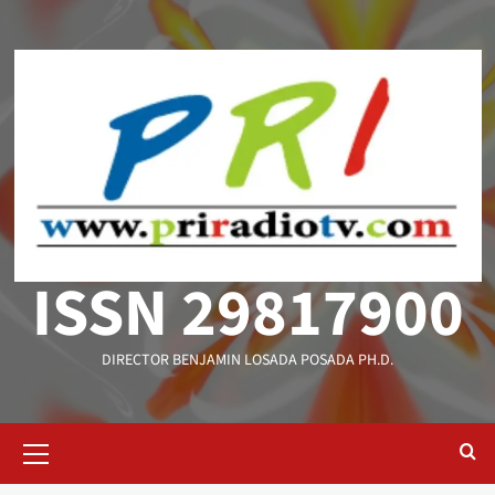
Saltar
al
contenido
ISSN 29817900
DIRECTOR BENJAMIN LOSADA POSADA PH.D.
Menú
primario