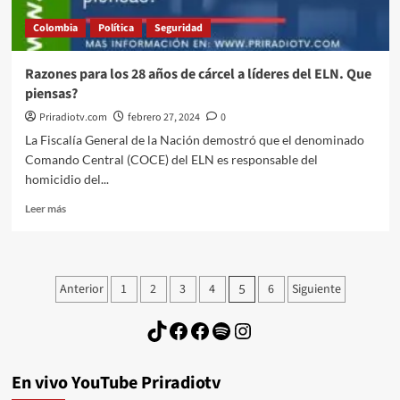
Colombia
Política
Seguridad
Razones para los 28 años de cárcel a líderes del ELN. Que
piensas?
Priradiotv.com
febrero 27, 2024
0
La Fiscalía General de la Nación demostró que el denominado
Comando Central (COCE) del ELN es responsable del
homicidio del...
Leer
Leer más
más
sobre
Razones
para
Paginación
Anterior
1
2
3
4
6
Siguiente
5
los
de
28
TikTok
Facebook
Facebook
Spotify
Instagram
años
entradas
de
cárcel
a
En vivo YouTube Priradiotv
líderes