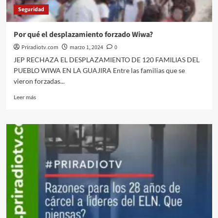
de
Seguridad
tránsito.
Por qué el desplazamiento forzado Wiwa?
Priradiotv.com
marzo 1, 2024
0
JEP RECHAZA EL DESPLAZAMIENTO DE 120 FAMILIAS DEL
PUEBLO WIWA EN LA GUAJIRA Entre las familias que se
vieron forzadas...
Leer
Leer más
más
sobre
Por
qué
el
desplazamiento
forzado
Wiwa?