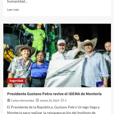
humanidad...
Leer
Leer más
más
sobre
Farc
EP,
crimines
de
guerra,
y
reconocimiento
ante
JEP
Seguridad
Presidente Gustavo Petro revive el IDEMA de Montería
Carlos Hernandez
marzo 20, 2024
0
El Presidente de la República, Gustavo Petro Urrego llega a
Montería para realizar la reinauguración del Instituto de