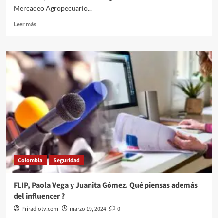
Mercadeo Agropecuario...
Leer
Leer más
más
sobre
Presidente
Gustavo
Petro
revive
el
IDEMA
de
Montería
Colombia
Seguridad
FLIP, Paola Vega y Juanita Gómez. Qué piensas además
del influencer ?
Priradiotv.com
marzo 19, 2024
0