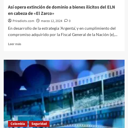
Así opera extinción de dominio a bienes ilicitos del ELN
en cabeza de «El Zarco»
Priradiotv.com
marzo 12, 2024
0
En desarrollo de la estrategia ‘Argenta’, y en cumplimiento del
compromiso adquirido por la Fiscal General de la Nación (e),...
Leer
Leer más
más
sobre
Así
opera
extinción
de
dominio
a
bienes
ilicitos
del
ELN
en
cabeza
Colombia
Seguridad
de