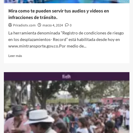
«El
Zarco»
Mira como te pueden servir tus audios y videos en
infracciones de tránsito.
Priradiotv.com
marzo 4, 2024
0
La herramienta denominada “Registro de condiciones de riesgo
en los desplazamientos- Record” está habilitada desde hoy en
www.mintransporte.gov.co.Por medio de...
Leer
Leer más
más
sobre
Mira
como
te
pueden
servir
tus
audios
y
videos
en
infracciones