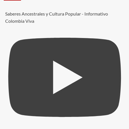
del
ELN.
Saberes Ancestrales y Cultura Popular - Informativo
Que
piensas?
Colombia Viva