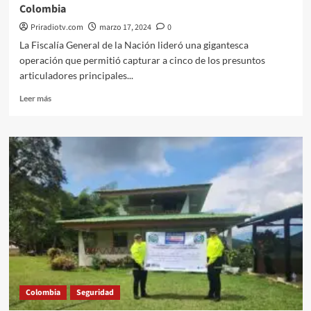
Colombia
Priradiotv.com
marzo 17, 2024
0
La Fiscalía General de la Nación lideró una gigantesca
operación que permitió capturar a cinco de los presuntos
articuladores principales...
Leer
Leer más
más
sobre
Cómo
capturan
a
zar
del
contrabando
y
aliados
en
Colombia
Colombia
Seguridad