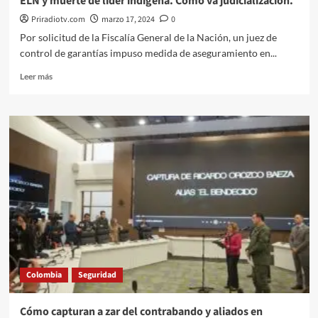
ELN y muerte de líder indígena. Cómo va judicializacion.
Priradiotv.com
marzo 17, 2024
0
Por solicitud de la Fiscalía General de la Nación, un juez de
control de garantías impuso medida de aseguramiento en...
Leer
Leer más
más
sobre
ELN
y
muerte
de
líder
indígena.
Cómo
va
judicializacion.
Colombia
Seguridad
Cómo capturan a zar del contrabando y aliados en