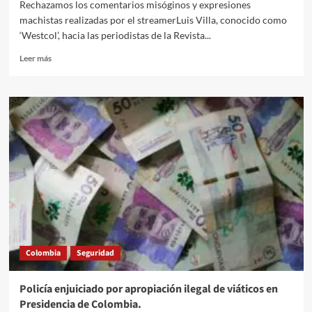
Rechazamos los comentarios misóginos y expresiones
machistas realizadas por el streamerLuis Villa, conocido como
‘Westcol’, hacia las periodistas de la Revista...
Leer
Leer más
más
sobre
FLIP,
Paola
Vega
y
Juanita
Gómez.
Qué
piensas
además
del
influencer
?
Colombia
Seguridad
Policía enjuiciado por apropiación ilegal de viáticos en
Presidencia de Colombia.