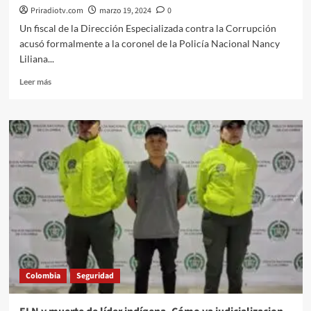
Priradiotv.com
marzo 19, 2024
0
Un fiscal de la Dirección Especializada contra la Corrupción
acusó formalmente a la coronel de la Policía Nacional Nancy
Liliana...
Leer
Leer más
más
sobre
Policía
enjuiciado
por
apropiación
ilegal
de
viáticos
en
Presidencia
de
Colombia.
Colombia
Seguridad