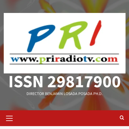
Saltar
al
contenido
ISSN 29817900
DIRECTOR BENJAMIN LOSADA POSADA PH.D.
Menú
primario