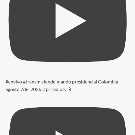
#envivo #transmisiondelmando presidencial Colombia
agosto 7del 2026. #priradiotv 📱