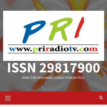
Saltar
al
contenido
ISSN 29817900
DIRECTOR BENJAMIN LOSADA POSADA PH.D.
Menú
primario