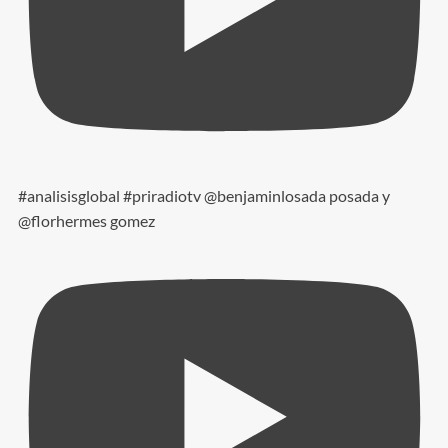
#analisisglobal #priradiotv @benjaminlosada posada y
@florhermes gomez