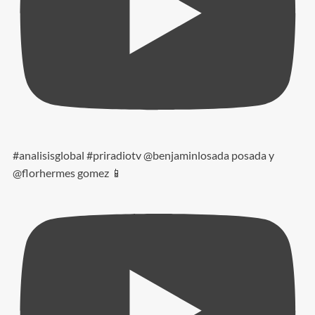
#analisisglobal #priradiotv @benjaminlosada posada y
@florhermes gomez 📱