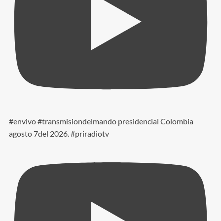
#envivo #transmisiondelmando presidencial Colombia
agosto 7del 2026. #priradiotv