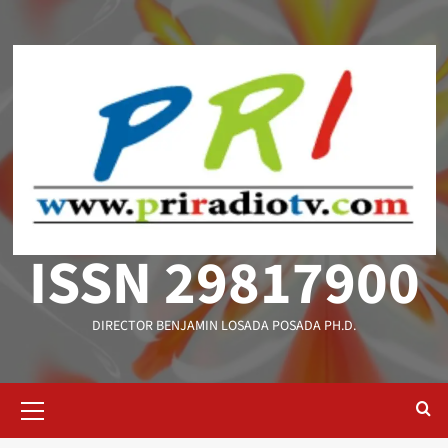
Saltar
al
contenido
ISSN 29817900
DIRECTOR BENJAMIN LOSADA POSADA PH.D.
Menú
primario