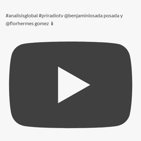
#analisisglobal #priradiotv @benjaminlosada posada y
@florhermes gomez 📱