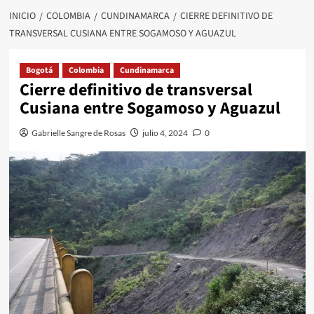
INICIO
COLOMBIA
CUNDINAMARCA
CIERRE DEFINITIVO DE
TRANSVERSAL CUSIANA ENTRE SOGAMOSO Y AGUAZUL
Bogotá
Colombia
Cundinamarca
Cierre definitivo de transversal
Cusiana entre Sogamoso y Aguazul
Gabrielle Sangre de Rosas
julio 4, 2024
0