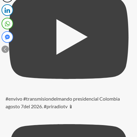
#envivo #transmisiondelmando presidencial Colombia
agosto 7del 2026. #priradiotv 📱