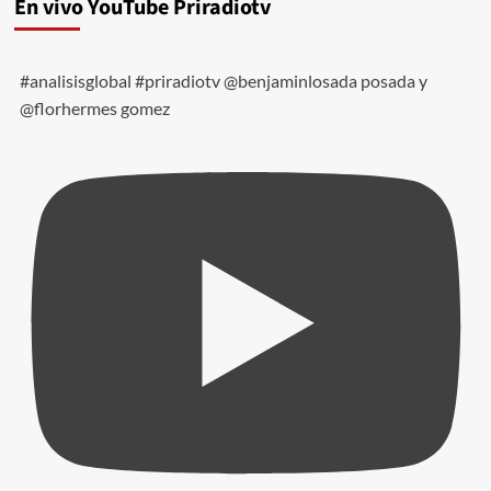
En vivo YouTube Priradiotv
#analisisglobal #priradiotv @benjaminlosada posada y
@florhermes gomez