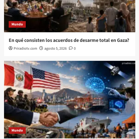
Mundo
En qué consisten los acuerdos de desarme total en Gaza?
Priradiotv.com
agosto 5, 2026
0
Mundo