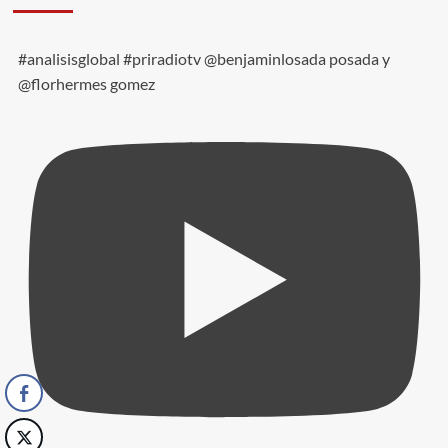
#analisisglobal #priradiotv @benjaminlosada posada y
@florhermes gomez