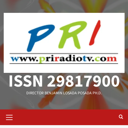
Saltar
al
contenido
ISSN 29817900
DIRECTOR BENJAMIN LOSADA POSADA PH.D.
Menú
primario