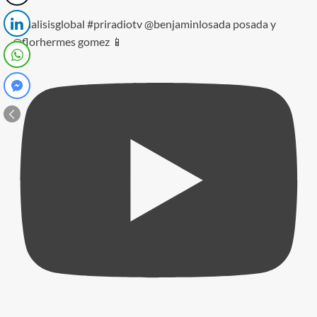
#analisisglobal #priradiotv @benjaminlosada posada y
@florhermes gomez 📱