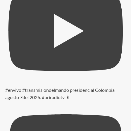
#envivo #transmisiondelmando presidencial Colombia
agosto 7del 2026. #priradiotv 📱