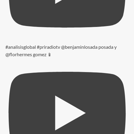
#analisisglobal #priradiotv @benjaminlosada posada y
@florhermes gomez 📱