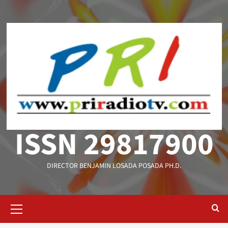
Saltar
al
contenido
ISSN 29817900
DIRECTOR BENJAMIN LOSADA POSADA PH.D.
Menú
primario