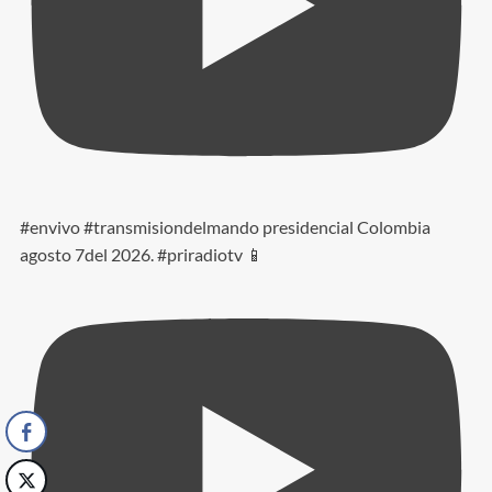
#envivo #transmisiondelmando presidencial Colombia
agosto 7del 2026. #priradiotv 📱