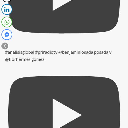
#analisisglobal #priradiotv @benjaminlosada posada y
@florhermes gomez