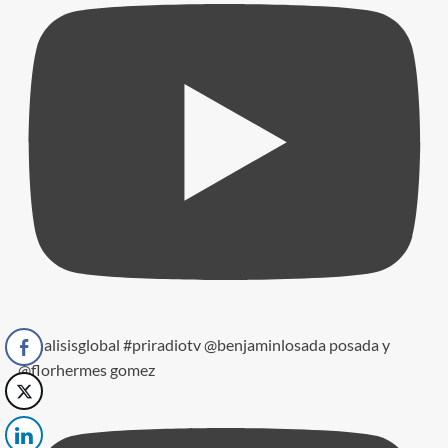
#analisisglobal #priradiotv @benjaminlosada posada y
@florhermes gomez