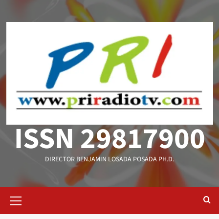
Saltar
al
contenido
ISSN 29817900
DIRECTOR BENJAMIN LOSADA POSADA PH.D.
Menú
primario