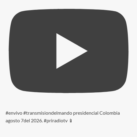
#envivo #transmisiondelmando presidencial Colombia
agosto 7del 2026. #priradiotv 📱