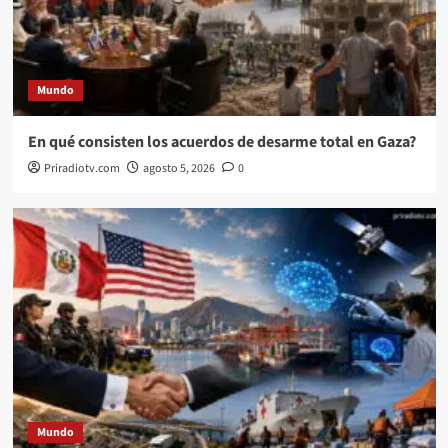
Mundo
En qué consisten los acuerdos de desarme total en Gaza?
Priradiotv.com
agosto 5, 2026
0
Mundo