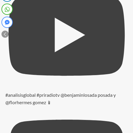
#analisisglobal #priradiotv @benjaminlosada posada y
@florhermes gomez 📱