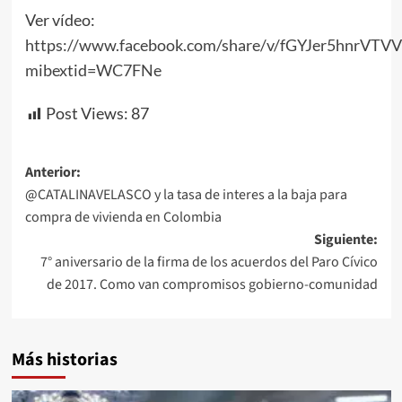
Ver vídeo:
https://www.facebook.com/share/v/fGYJer5hnrVTV
mibextid=WC7FNe
Post Views:
87
Navegación
Anterior:
@CATALINAVELASCO y la tasa de interes a la baja para
de
compra de vivienda en Colombia
entradas
Siguiente:
7° aniversario de la firma de los acuerdos del Paro Cívico
de 2017. Como van compromisos gobierno-comunidad
Más historias