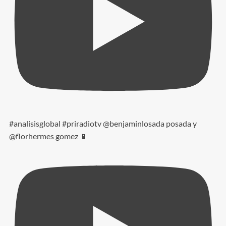
#analisisglobal #priradiotv @benjaminlosada posada y
@florhermes gomez 📱