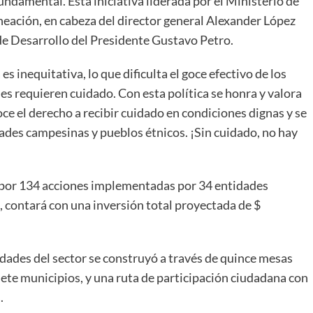
damental. Esta iniciativa liderada por el Ministerio de
eación, en cabeza del director general Alexander López
de Desarrollo del Presidente Gustavo Petro.
s inequitativa, lo que dificulta el goce efectivo de los
es requieren cuidado. Con esta política se honra y valora
oce el derecho a recibir cuidado en condiciones dignas y se
dades campesinas y pueblos étnicos. ¡Sin cuidado, no hay
o por 134 acciones implementadas por 34 entidades
 contará con una inversión total proyectada de $
idades del sector se construyó a través de quince mesas
siete municipios, y una ruta de participación ciudadana con
.