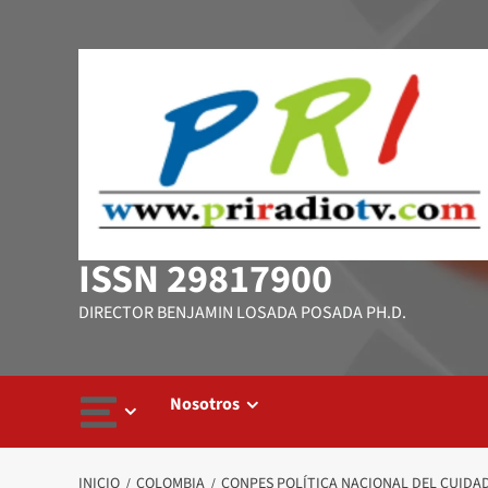
Saltar
al
contenido
ISSN 29817900
DIRECTOR BENJAMIN LOSADA POSADA PH.D.
Nosotros
INICIO
COLOMBIA
CONPES POLÍTICA NACIONAL DEL CUIDAD