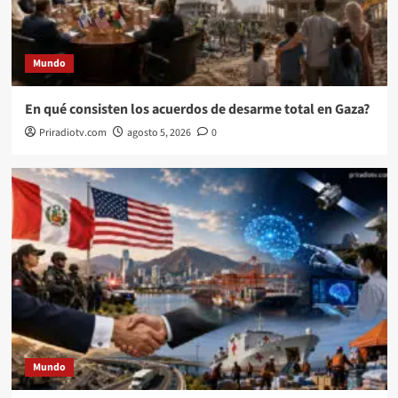
Mundo
En qué consisten los acuerdos de desarme total en Gaza?
Priradiotv.com
agosto 5, 2026
0
Mundo