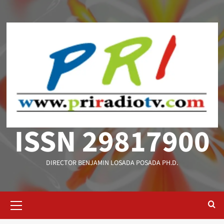
Saltar
al
contenido
ISSN 29817900
DIRECTOR BENJAMIN LOSADA POSADA PH.D.
Menú
primario