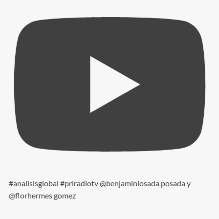
#analisisglobal #priradiotv @benjaminlosada posada y
@florhermes gomez