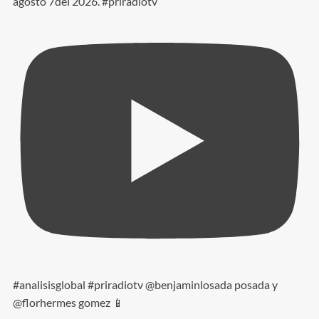
agosto 7del 2026. #priradiotv
#analisisglobal #priradiotv @benjaminlosada posada y
@florhermes gomez 📱