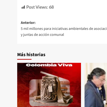
Post Views:
68
Navegación
Anterior:
5 mil millones para iniciativas ambientales de asociac
de
y juntas de acción comunal
entradas
Más historias