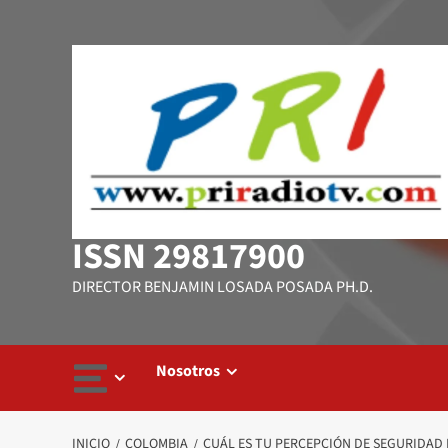
Saltar
al
contenido
ISSN 29817900
DIRECTOR BENJAMIN LOSADA POSADA PH.D.
Nosotros
INICIO
COLOMBIA
CUÁL ES TU PERCEPCIÓN DE SEGURIDAD