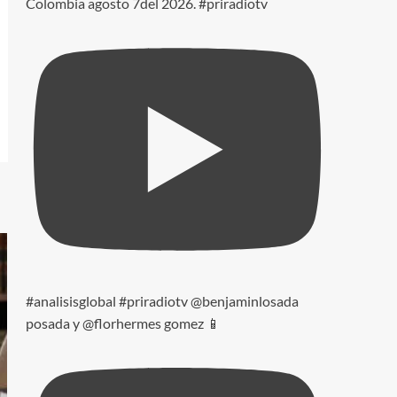
Colombia agosto 7del 2026. #priradiotv
#analisisglobal #priradiotv @benjaminlosada
posada y @florhermes gomez 📱