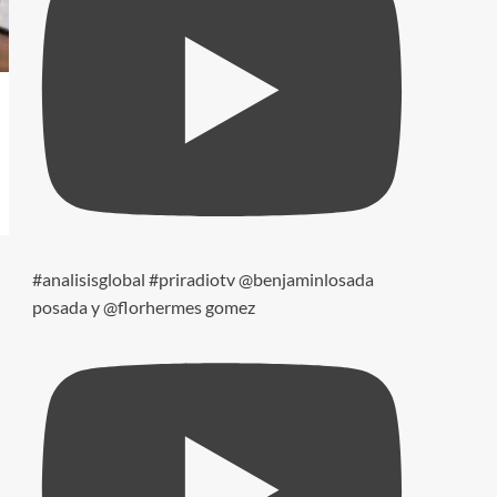
#analisisglobal #priradiotv @benjaminlosada
posada y @florhermes gomez