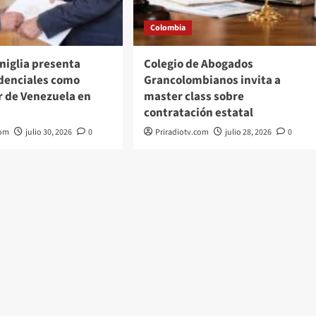
Colombia
iglia presenta
Colegio de Abogados
edenciales como
Grancolombianos invita a
 de Venezuela en
master class sobre
contratación estatal
com
julio 30, 2026
0
Priradiotv.com
julio 28, 2026
0