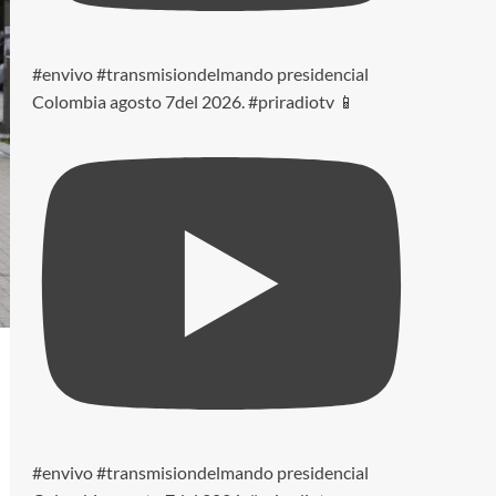
#envivo #transmisiondelmando presidencial
Colombia agosto 7del 2026. #priradiotv 📱
#envivo #transmisiondelmando presidencial