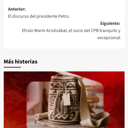
Navegación
Anterior:
El discurso del presidente Petro.
de
Siguiente:
entradas
Efraín Marín Aristizábal, el socio del CPB tranquilo y
excepcional
Más historias