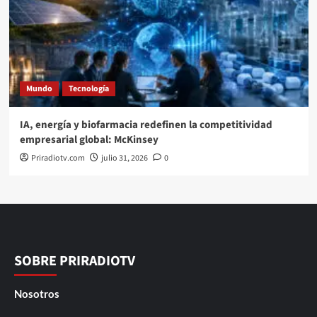
Mundo
Tecnología
IA, energía y biofarmacia redefinen la competitividad
empresarial global: McKinsey
Priradiotv.com
julio 31, 2026
0
SOBRE PRIRADIOTV
Nosotros