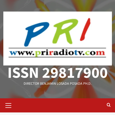
Saltar
al
contenido
ISSN 29817900
DIRECTOR BENJAMIN LOSADA POSADA PH.D.
Menú
primario