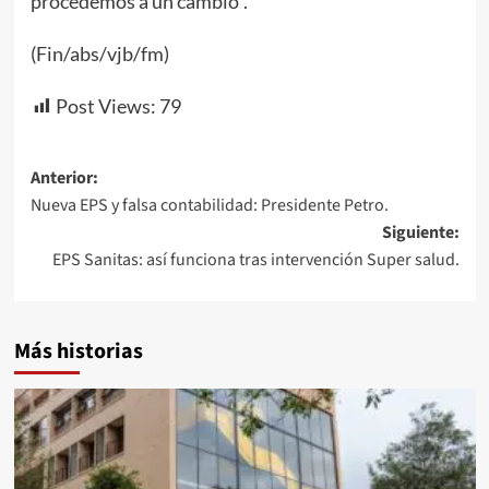
procedemos a un cambio”.
(Fin/abs/vjb/fm)
Post Views:
79
Navegación
Anterior:
Nueva EPS y falsa contabilidad: Presidente Petro.
de
Siguiente:
entradas
EPS Sanitas: así funciona tras intervención Super salud.
Más historias