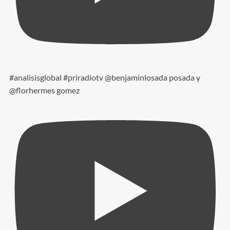
#analisisglobal #priradiotv @benjaminlosada posada y
@florhermes gomez