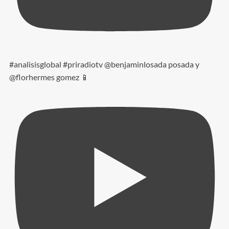
#analisisglobal #priradiotv @benjaminlosada posada y
@florhermes gomez 📱