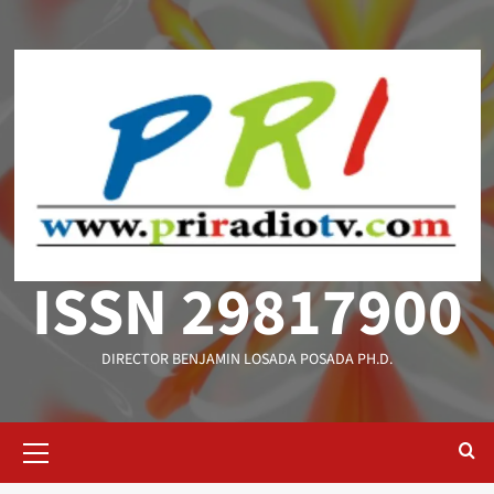
Saltar
al
contenido
ISSN 29817900
DIRECTOR BENJAMIN LOSADA POSADA PH.D.
Menú
primario