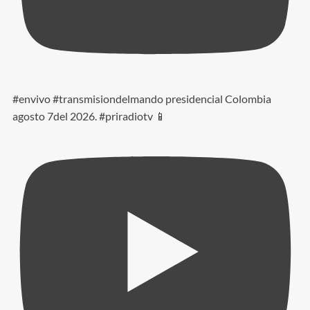
#envivo #transmisiondelmando presidencial Colombia
agosto 7del 2026. #priradiotv 📱