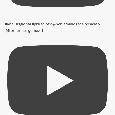
#analisisglobal #priradiotv @benjaminlosada posada y
@florhermes gomez 📱