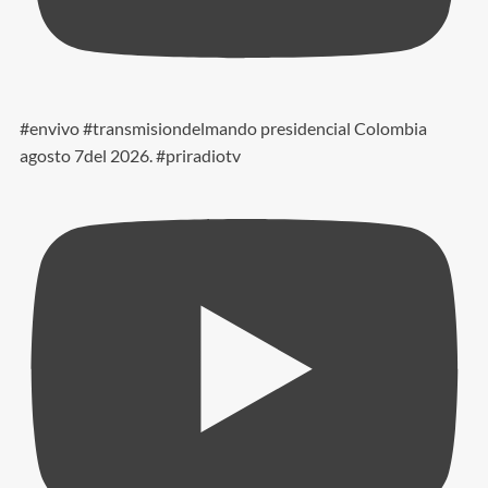
#envivo #transmisiondelmando presidencial Colombia
agosto 7del 2026. #priradiotv