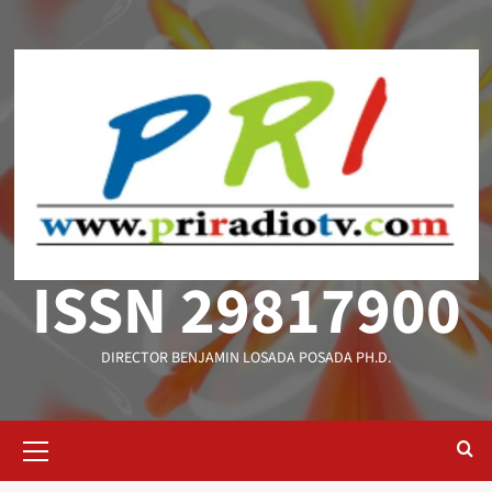
Saltar
al
contenido
ISSN 29817900
DIRECTOR BENJAMIN LOSADA POSADA PH.D.
Menú
primario