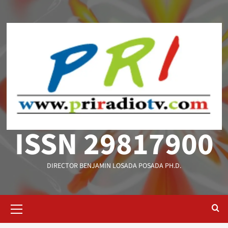
Saltar
al
contenido
ISSN 29817900
DIRECTOR BENJAMIN LOSADA POSADA PH.D.
Menú
primario