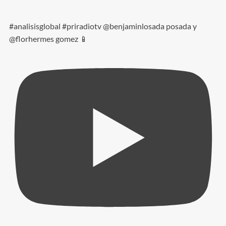
#analisisglobal #priradiotv @benjaminlosada posada y
@florhermes gomez 📱