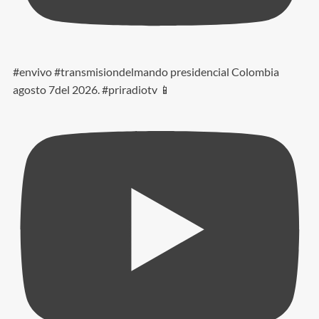
#envivo #transmisiondelmando presidencial Colombia
agosto 7del 2026. #priradiotv 📱