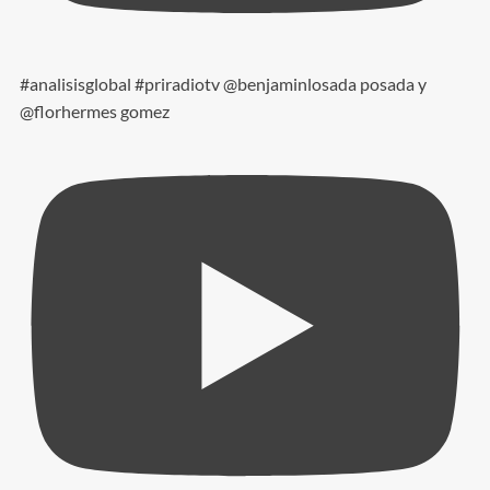
#analisisglobal #priradiotv @benjaminlosada posada y
@florhermes gomez