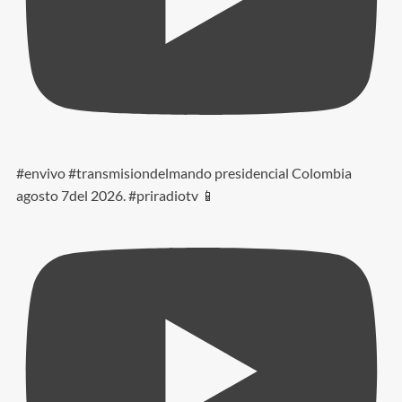
#envivo #transmisiondelmando presidencial Colombia
agosto 7del 2026. #priradiotv 📱