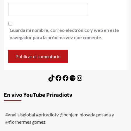
Guarda mi nombre, correo electrónico y web en este
navegador para la próxima vez que comente.
TikTok
Facebook
Facebook
Spotify
Instagram
En vivo YouTube Priradiotv
#analisisglobal #priradiotv @benjaminlosada posada y
@florhermes gomez