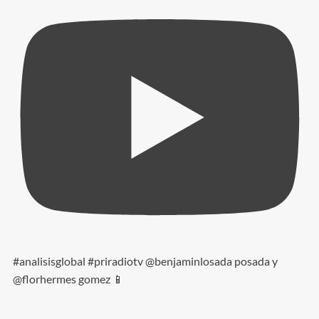
#analisisglobal #priradiotv @benjaminlosada posada y
@florhermes gomez 📱