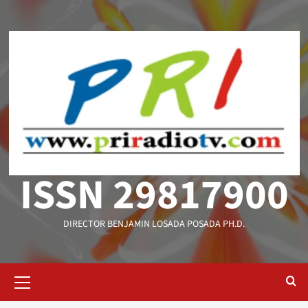
Saltar
al
contenido
ISSN 29817900
DIRECTOR BENJAMIN LOSADA POSADA PH.D.
Menú
primario