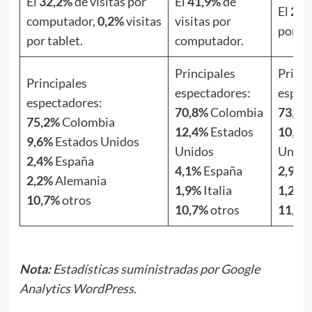
El
32,2%
de visitas por
El
41,9%
de
El
29,
computador,
0,2%
visitas
visitas por
por c
por tablet.
computador.
Principales
Princi
Principales
espectadores:
espec
espectadores:
70,8%
Colombia
73,2%
75,2%
Colombia
12,4%
Estados
10,8%
9,6%
Estados Unidos
Unidos
Unido
2,4%
España
4,1%
España
2,9%
E
2,2%
Alemania
1,9%
Italia
1,2%
M
10,7%
otros
10,7%
otros
11,9%
Nota:
Estadísticas suministradas por Google
Analytics WordPress.