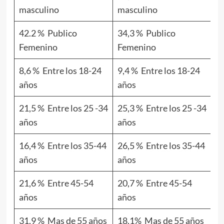
masculino
masculino
m
42.2 % Publico
34,3 % Publico
4
Femenino
Femenino
F
8,6 % Entre los 18-24
9,4 % Entre los 18-24
13
años
años
a
21,5 % Entre los 25 -34
25,3 % Entre los 25 -34
21
años
años
a
16,4 % Entre los 35-44
26,5 % Entre los 35-44
19
años
años
a
21,6 % Entre 45-54
20,7 % Entre 45-54
1
años
años
a
31,9 % Mas de 55 años
18,1% Mas de 55 años
2