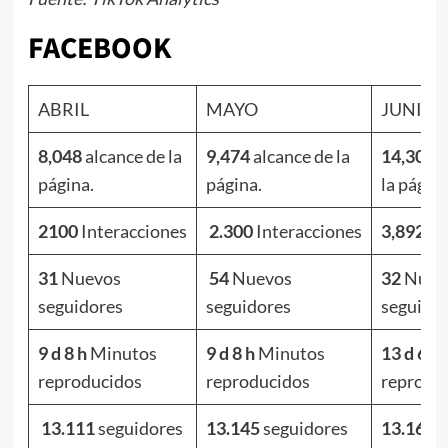
FACEBOOK
ABRIL
MAYO
JUNIO
8,048
alcance de la
9,474
alcance de la
14,304
a
página.
página.
la página
2100
Interacciones
2.300
Interacciones
3,892
In
31
Nuevos
54
Nuevos
32
Nuev
seguidores
seguidores
seguido
9 d 8 h
Minutos
9 d 8 h
Minutos
13 d 6 h
reproducidos
reproducidos
reprodu
13.111
seguidores
13.145
seguidores
13.160
s