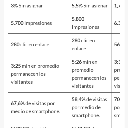
3%
Sin asignar
5,5%
Sin asignar
1,7%
S
5.800
5.700
Impresiones
6.300
Impresiones
280
clic en
280
clic en enlace
565
cl
enlace
5:26
min en
3:30
m
3:25
min en promedio
promedio
prome
permanecen los
permanecen los
perma
visitantes
visitantes
visita
58,4%
de visitas
70,3%
67,6%
de visitas por
por medio de
por m
medio de smartphone.
smartphone.
smart