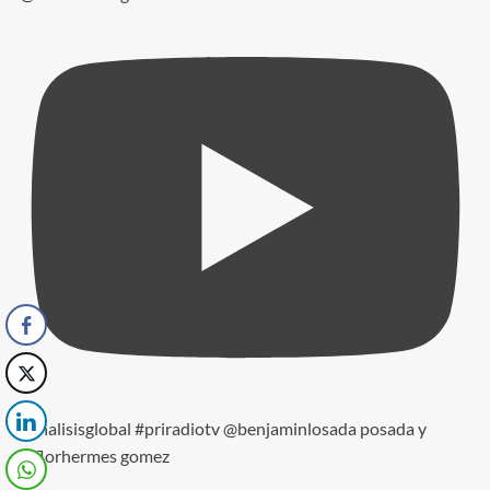
#analisisglobal #priradiotv @benjaminlosada posada y
@florhermes gomez