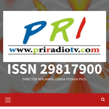
Saltar
al
contenido
ISSN 29817900
DIRECTOR BENJAMIN LOSADA POSADA PH.D.
Menú
primario