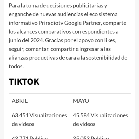
Para la toma de decisiones publicitarias y
enganche de nuevas audiencias el eco sistema
informativo Priradiotv Google Partner, comparte
los alcances comparativos correspondientes a
junio del 2024. Gracias por el apoyo con likes,
seguir, comentar, compartir e ingresar a las
alianzas productivas de cara a la sostenibilidad de
todos.
TIKTOK
ABRIL
MAYO
J
63.451 Visualizaciones
45.584 Visualizaciones
71
de videos
de videos
de
43.771 Publico
35.053 Publico
6