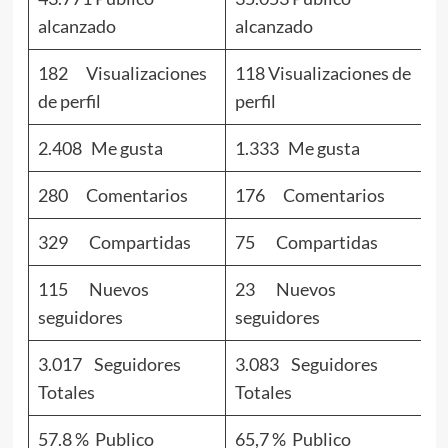
alcanzado
alcanzado
a
182 Visualizaciones
118 Visualizaciones de
16
de perfil
perfil
pe
2.408 Me gusta
1.333 Me gusta
1
280 Comentarios
176 Comentarios
1
329 Compartidas
75 Compartidas
6
115 Nuevos
23 Nuevos
7
seguidores
seguidores
s
3.017 Seguidores
3.083 Seguidores
3
Totales
Totales
To
57.8 % Publico
65,7 % Publico
5