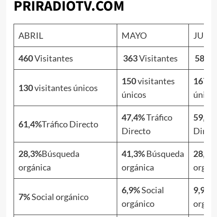
PRIRADIOTV.COM
ABRIL
MAYO
JUNI
460
Visitantes
363
Visitantes
586
V
150
visitantes
167
vi
130
visitantes únicos
únicos
único
47,4%
Tráfico
59,9%
61,4%
Tráfico Directo
Directo
Direc
28,3%
Búsqueda
41,3%
Búsqueda
28,5%
orgánica
orgánica
orgán
6,9%
Social
9,9%
S
7%
Social orgánico
orgánico
orgán