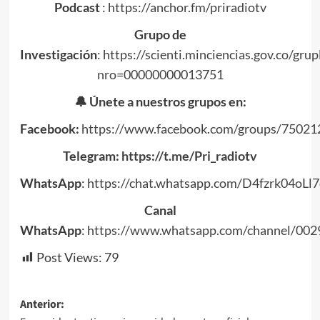
Podcast
:
https://anchor.fm/priradiotv
Grupo de
Investigación
:
https://scienti.minciencias.gov.co/grupl
nro=00000000013751
🔔 Únete a nuestros grupos en:
Facebook:
https://www.facebook.com/groups/7502
Telegram:
https://t.me/Pri_radiotv
WhatsApp
:
https://chat.whatsapp.com/D4fzrk04oLl
Canal
WhatsApp
:
https://www.whatsapp.com/channel/0
Post Views:
79
Navegación
Anterior: