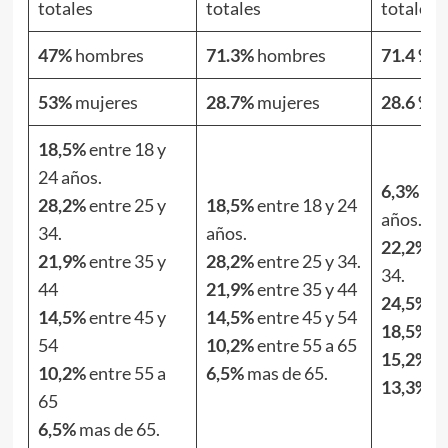
totales
totales
totales
47%
hombres
71.3%
hombres
71.4 %
h
53%
mujeres
28.7%
mujeres
28.6 %
m
18,5%
entre 18 y
24 años.
6,3%
ent
28,2%
entre 25 y
18,5%
entre 18 y 24
años.
34.
años.
22,2%
en
21,9%
entre 35 y
28,2%
entre 25 y 34.
34.
44
21,9%
entre 35 y 44
24,5%
en
14,5%
entre 45 y
14,5%
entre 45 y 54
18,5%
en
54
10,2%
entre 55 a 65
15,2%
en
10,2%
entre 55 a
6,5%
mas de 65.
13,3%
ma
65
6,5%
mas de 65.