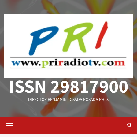
Saltar
al
contenido
ISSN 29817900
DIRECTOR BENJAMIN LOSADA POSADA PH.D.
Menú
primario