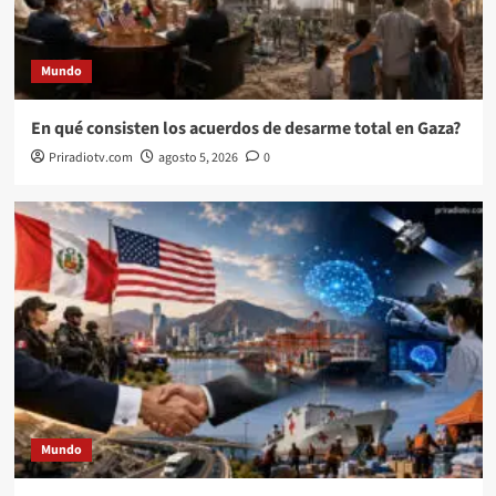
Mundo
En qué consisten los acuerdos de desarme total en Gaza?
Priradiotv.com
agosto 5, 2026
0
Mundo