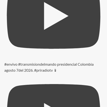
#envivo #transmisiondelmando presidencial Colombia
agosto 7del 2026. #priradiotv 📱