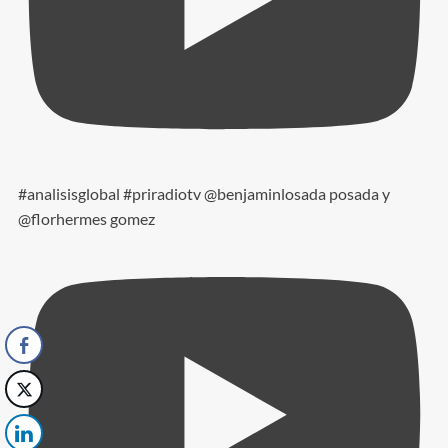
#analisisglobal #priradiotv @benjaminlosada posada y
@florhermes gomez