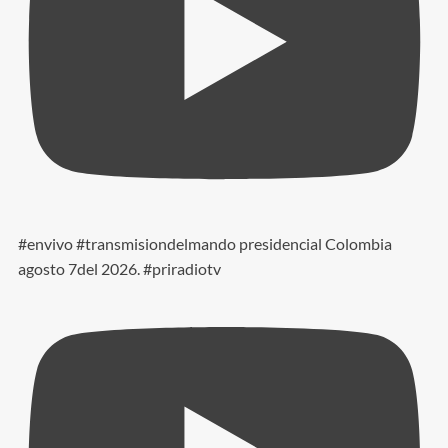
#envivo #transmisiondelmando presidencial Colombia
agosto 7del 2026. #priradiotv