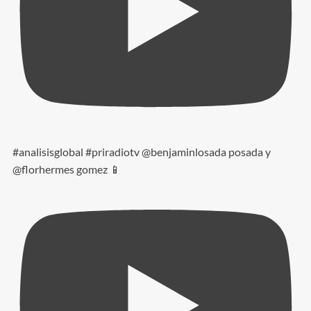
#analisisglobal #priradiotv @benjaminlosada posada y
@florhermes gomez 📱