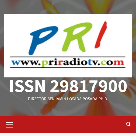
Saltar
al
contenido
ISSN 29817900
DIRECTOR BENJAMIN LOSADA POSADA PH.D.
Menú
primario