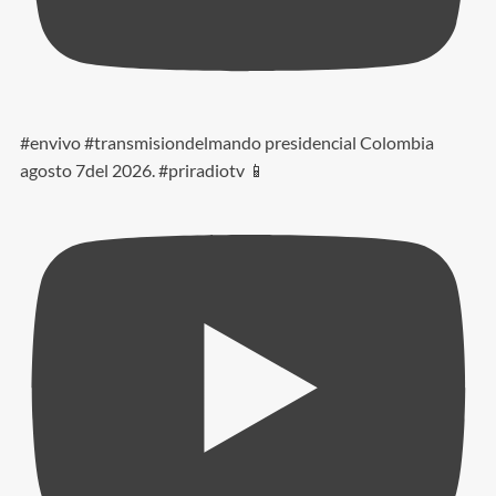
#envivo #transmisiondelmando presidencial Colombia
agosto 7del 2026. #priradiotv 📱