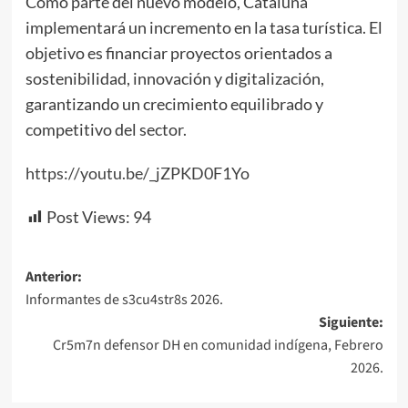
Como parte del nuevo modelo, Cataluña
implementará un incremento en la tasa turística. El
objetivo es financiar proyectos orientados a
sostenibilidad, innovación y digitalización,
garantizando un crecimiento equilibrado y
competitivo del sector.
https://youtu.be/_jZPKD0F1Yo
Post Views:
94
Navegación
Anterior:
Informantes de s3cu4str8s 2026.
de
Siguiente:
entradas
Cr5m7n defensor DH en comunidad indígena, Febrero
2026.