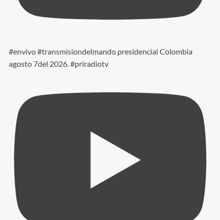
#envivo #transmisiondelmando presidencial Colombia
agosto 7del 2026. #priradiotv