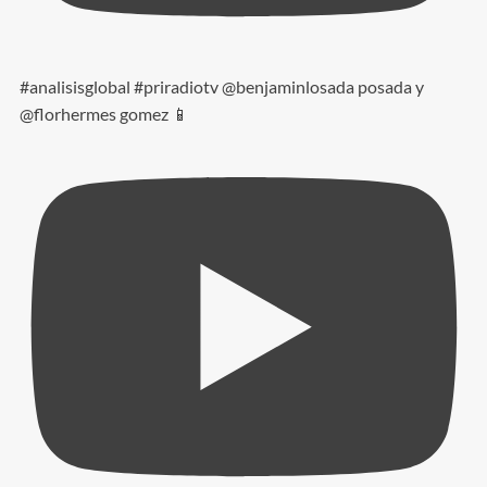
#analisisglobal #priradiotv @benjaminlosada posada y
@florhermes gomez 📱