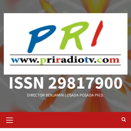
Saltar
al
contenido
ISSN 29817900
DIRECTOR BENJAMIN LOSADA POSADA PH.D.
Menú
primario