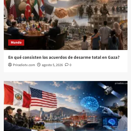
Mundo
En qué consisten los acuerdos de desarme total en Gaza?
Priradiotv.com
agosto 5, 2026
0