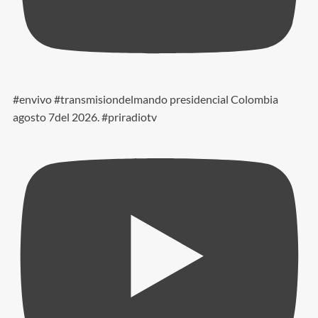
#envivo #transmisiondelmando presidencial Colombia
agosto 7del 2026. #priradiotv