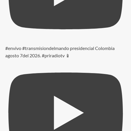
#envivo #transmisiondelmando presidencial Colombia
agosto 7del 2026. #priradiotv 📱