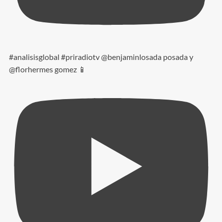
#analisisglobal #priradiotv @benjaminlosada posada y
@florhermes gomez 📱