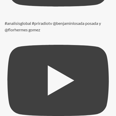
#analisisglobal #priradiotv @benjaminlosada posada y
@florhermes gomez