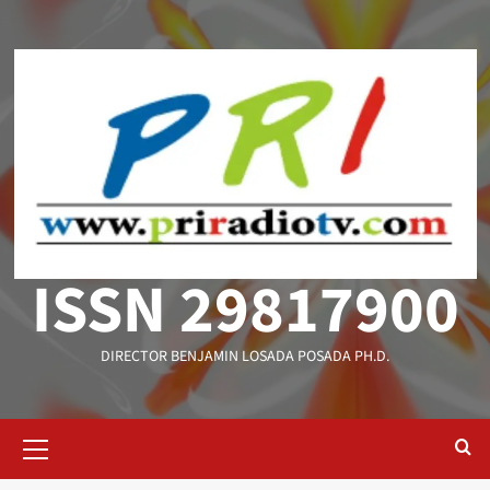
Saltar
al
contenido
ISSN 29817900
DIRECTOR BENJAMIN LOSADA POSADA PH.D.
Menú
primario