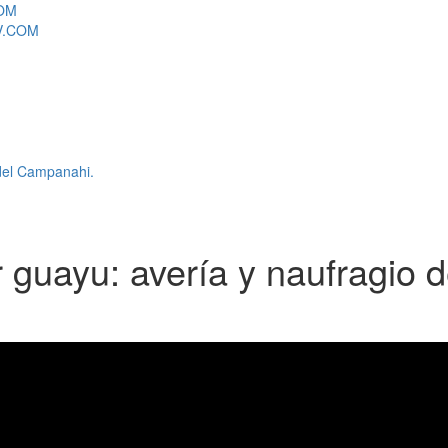
COM
TV.COM
 del Campanahi.
r guayu: avería y naufragio