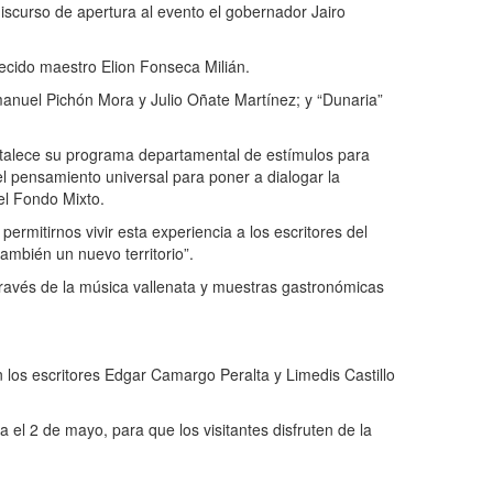
iscurso de apertura al evento el gobernador Jairo
ecido maestro Elion Fonseca Milián.
mmanuel Pichón Mora y Julio Oñate Martínez; y “Dunaria”
ortalece su programa departamental de estímulos para
del pensamiento universal para poner a dialogar la
el Fondo Mixto.
permitirnos vivir esta experiencia a los escritores del
ambién un nuevo territorio”.
a través de la música vallenata y muestras gastronómicas
on los escritores Edgar Camargo Peralta y Limedis Castillo
a el 2 de mayo, para que los visitantes disfruten de la