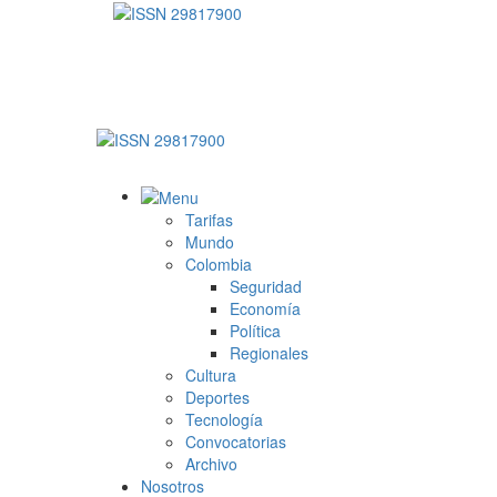
Saltar
al
ISSN 29817900
contenido
Director Benjamin Losada Posada Ph.D.
Menú
primario
ISSN 29817900
Tarifas
Mundo
Colombia
Seguridad
Economía
Política
Regionales
Cultura
Deportes
Tecnología
Convocatorias
Archivo
Nosotros