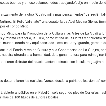
cosas buenas y en eso estamos todos trabajando”, dijo en medio del d
nzamiento de la obra “Cuatro mil y más pensamientos” del recién fall
 Martínez ‘El Pollo Vallenato’” una coautoría de Abel Medina Sierra, E
por el Fondo Mixto.
ondo Mixto para la Promoción de la Cultura y las Artes de La Guajira f
s y retoma esta feria, la FilBo, como vitrina de las letras y encuentro 
el mundo letrado hoy aquí concitado”, explicó Larry Iguarán, gerente d
gratitud al Fondo Mixto de Cultura y a la Gobernación de La Guajira, por 
bro, nuestra ofrenda a la humanidad, de alguna manera para reimaginar t
 pudieron disfrutar del relacionamiento directo con la cultura guajira 
se desarrollaron los recitales ‘Versos desde la patria de los vientos” c
rá abierto al público en el Pabellón seis segundo piso de Corferias hast
 más de 100 títulos de autores locales.