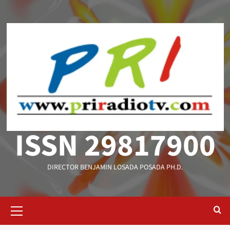
Saltar
al
contenido
ISSN 29817900
DIRECTOR BENJAMIN LOSADA POSADA PH.D.
Menú
primario