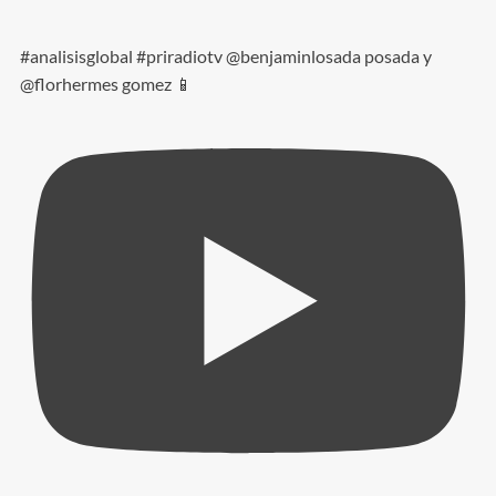
#analisisglobal #priradiotv @benjaminlosada posada y
@florhermes gomez 📱