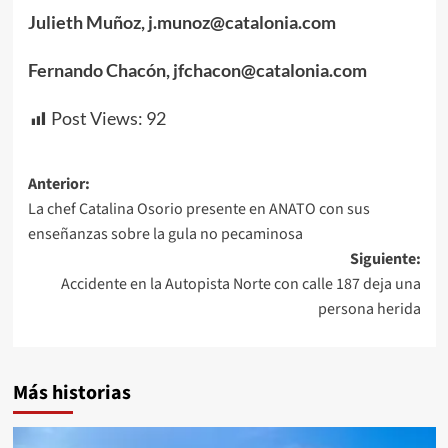
Julieth Muñoz, j.munoz@catalonia.com
Fernando Chacón, jfchacon@catalonia.com
Post Views:
92
Navegación
Anterior:
La chef Catalina Osorio presente en ANATO con sus
de
enseñanzas sobre la gula no pecaminosa
entradas
Siguiente:
Accidente en la Autopista Norte con calle 187 deja una
persona herida
Más historias