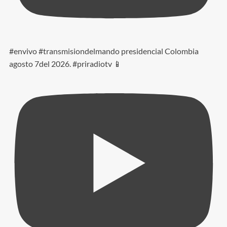
#envivo #transmisiondelmando presidencial Colombia
agosto 7del 2026. #priradiotv 📱