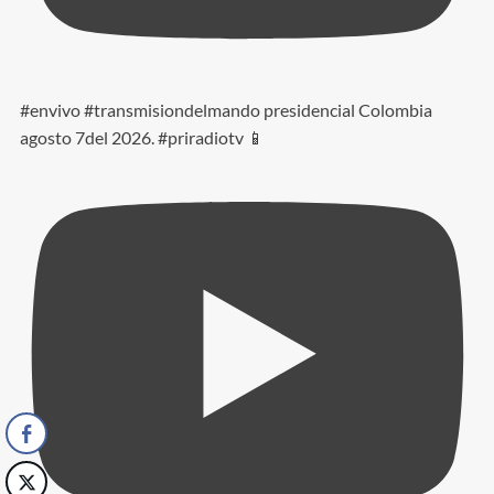
#envivo #transmisiondelmando presidencial Colombia
agosto 7del 2026. #priradiotv 📱