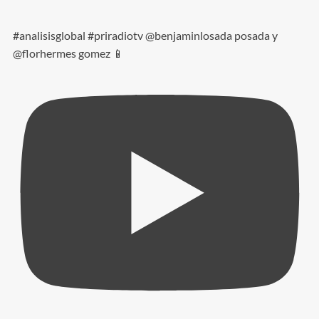
#analisisglobal #priradiotv @benjaminlosada posada y
@florhermes gomez 📱