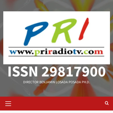
Saltar
al
contenido
ISSN 29817900
DIRECTOR BENJAMIN LOSADA POSADA PH.D.
Menú
primario