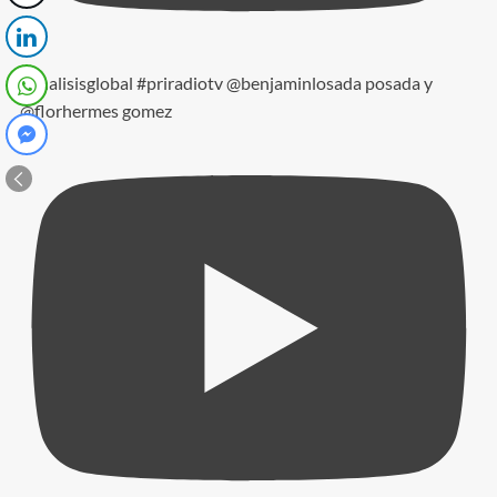
#analisisglobal #priradiotv @benjaminlosada posada y
@florhermes gomez