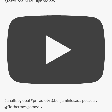
agosto 7del 2026. #priradiotv
#analisisglobal #priradiotv @benjaminlosada posada y
@florhermes gomez 📱