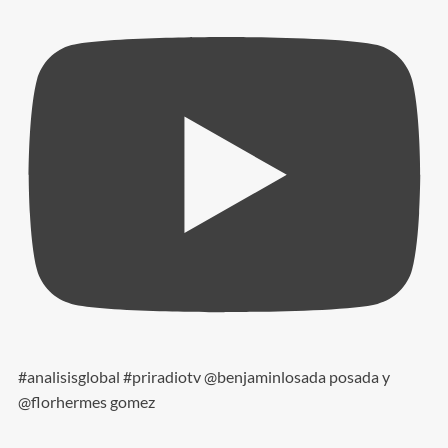
#analisisglobal #priradiotv @benjaminlosada posada y
@florhermes gomez