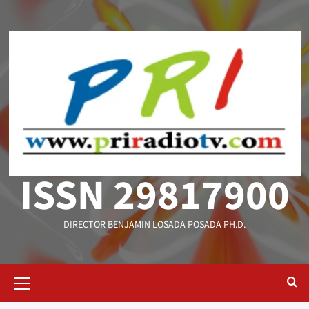
Saltar
al
contenido
ISSN 29817900
DIRECTOR BENJAMIN LOSADA POSADA PH.D.
Menú
primario