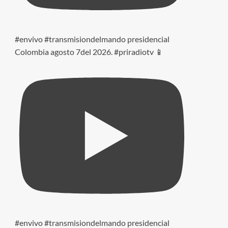
#envivo #transmisiondelmando presidencial
Colombia agosto 7del 2026. #priradiotv 📱
#envivo #transmisiondelmando presidencial