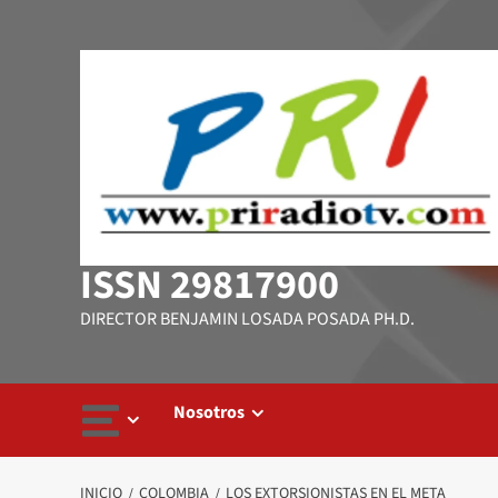
Saltar
al
contenido
ISSN 29817900
DIRECTOR BENJAMIN LOSADA POSADA PH.D.
Nosotros
INICIO
COLOMBIA
LOS EXTORSIONISTAS EN EL META