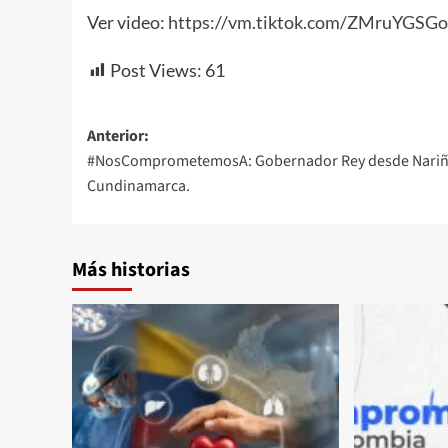
Ver video:
https://vm.tiktok.com/ZMruYGSGo
Post Views:
61
Navegación
Anterior:
#NosComprometemosA: Gobernador Rey desde Nariñ
de
Cundinamarca.
entradas
Más historias