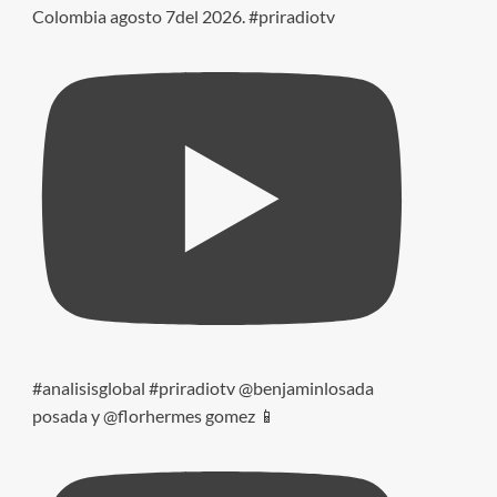
Colombia agosto 7del 2026. #priradiotv
#analisisglobal #priradiotv @benjaminlosada
posada y @florhermes gomez 📱