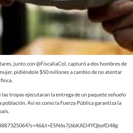
ares, junto con @FiscaliaCol, capturó a dos hombres de
mujer, pidiéndole $50 millones a cambio de no atentar
finca.
 las tropas ejecutaran la entrega de un paquete señuelo
la población. Así es como la Fuerza Pública garantiza la
país.
5368887325064?s=46&t=ESN6s7j6bKAD4YQbofD48g