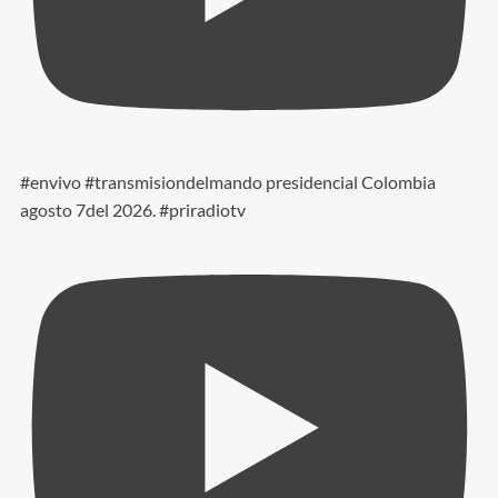
#envivo #transmisiondelmando presidencial Colombia
agosto 7del 2026. #priradiotv