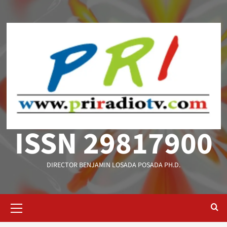
Saltar
al
contenido
ISSN 29817900
DIRECTOR BENJAMIN LOSADA POSADA PH.D.
Menú
primario