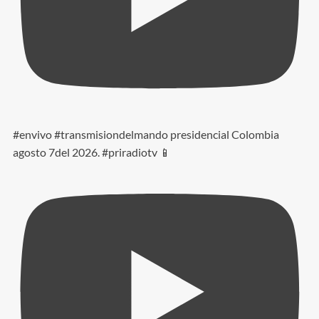
#envivo #transmisiondelmando presidencial Colombia
agosto 7del 2026. #priradiotv 📱