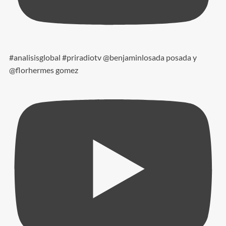
#analisisglobal #priradiotv @benjaminlosada posada y
@florhermes gomez