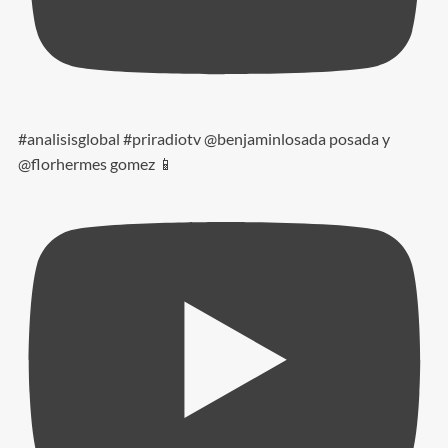
#analisisglobal #priradiotv @benjaminlosada posada y
@florhermes gomez 📱