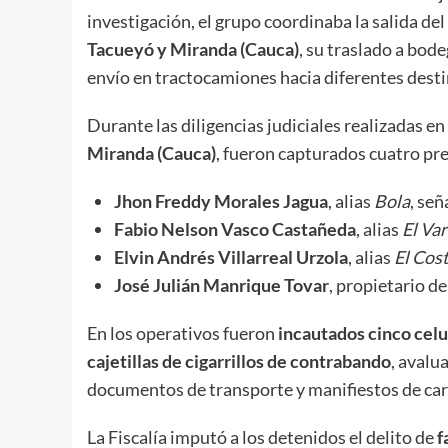
investigación, el grupo coordinaba la salida de
Tacueyó y Miranda (Cauca)
, su traslado a bod
envío en tractocamiones hacia diferentes desti
Durante las diligencias judiciales realizadas en
Miranda (Cauca)
, fueron capturados cuatro pr
Jhon Freddy Morales Jagua
, alias
Bola
, señ
Fabio Nelson Vasco Castañeda
, alias
El Va
Elvin Andrés Villarreal Urzola
, alias
El Cos
José Julián Manrique Tovar
, propietario d
En los operativos fueron
incautados cinco celu
cajetillas de cigarrillos de contrabando
, avalu
documentos de transporte y manifiestos de car
La Fiscalía imputó a los detenidos el delito de
f