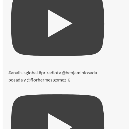
#analisisglobal #priradiotv @benjaminlosada
posada y @florhermes gomez 📱