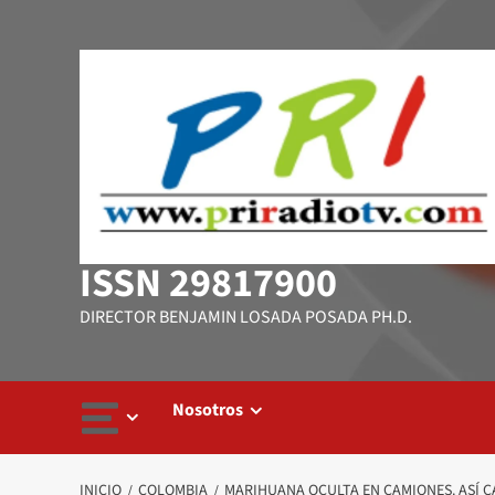
Saltar
al
contenido
ISSN 29817900
DIRECTOR BENJAMIN LOSADA POSADA PH.D.
Nosotros
INICIO
COLOMBIA
MARIHUANA OCULTA EN CAMIONES. ASÍ C