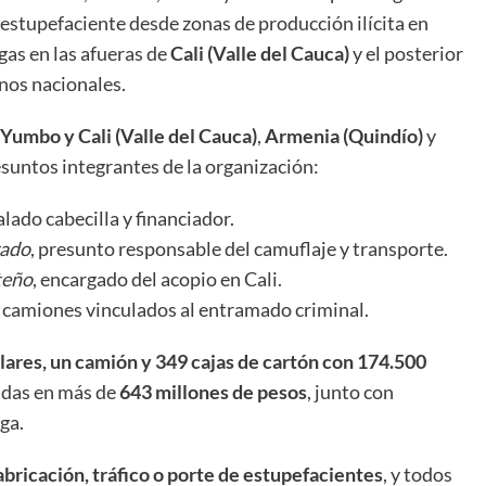
l estupefaciente desde zonas de producción ilícita en
egas en las afueras de
Cali (Valle del Cauca)
y el posterior
nos nacionales.
Yumbo y Cali (Valle del Cauca)
,
Armenia (Quindío)
y
esuntos integrantes de la organización:
alado cabecilla y financiador.
rado
, presunto responsable del camuflaje y transporte.
teño
, encargado del acopio en Cali.
e camiones vinculados al entramado criminal.
lares, un camión y 349 cajas de cartón con 174.500
adas en más de
643 millones de pesos
, junto con
ga.
abricación, tráfico o porte de estupefacientes
, y todos