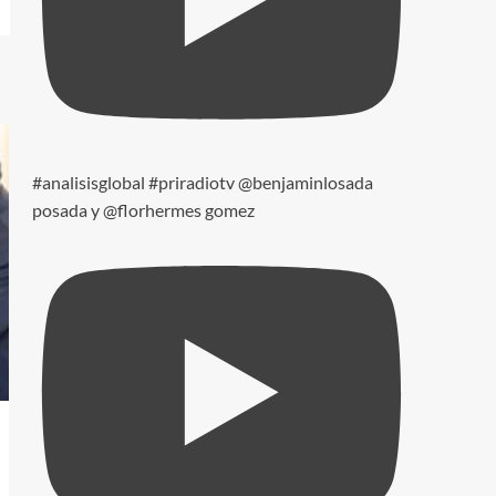
#analisisglobal #priradiotv @benjaminlosada
posada y @florhermes gomez