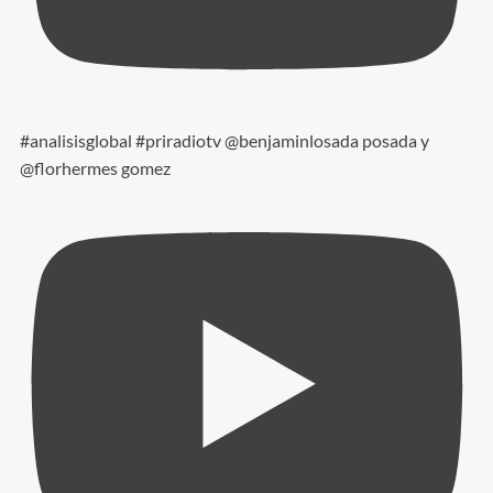
#analisisglobal #priradiotv @benjaminlosada posada y
@florhermes gomez