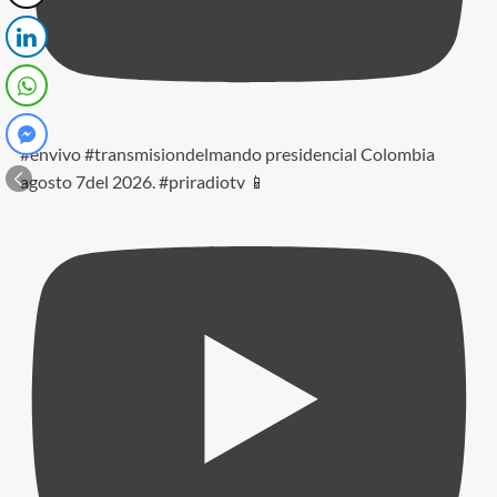
#envivo #transmisiondelmando presidencial Colombia
agosto 7del 2026. #priradiotv 📱