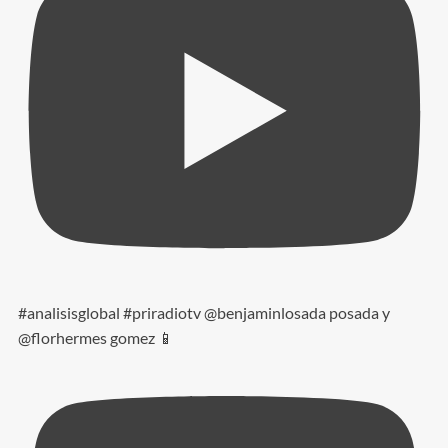
#analisisglobal #priradiotv @benjaminlosada posada y
@florhermes gomez 📱