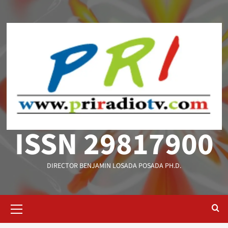
Saltar
al
contenido
ISSN 29817900
DIRECTOR BENJAMIN LOSADA POSADA PH.D.
Menú
primario