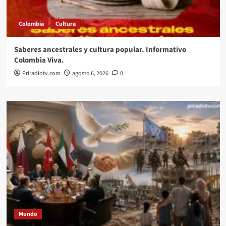
Colombia
Cultura
Saberes ancestrales y cultura popular. Informativo
Colombia Viva.
Priradiotv.com
agosto 6, 2026
0
Mundo