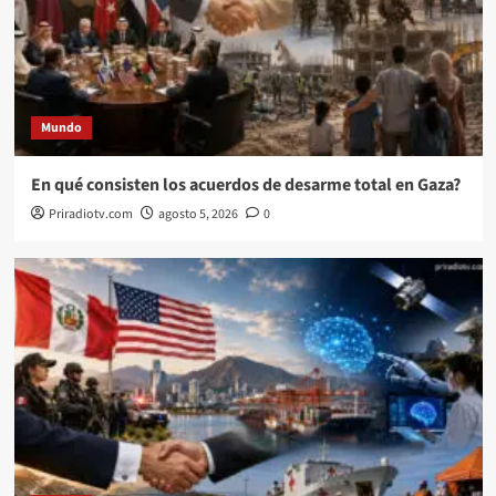
Mundo
En qué consisten los acuerdos de desarme total en Gaza?
Priradiotv.com
agosto 5, 2026
0