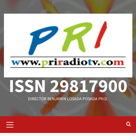
Saltar
al
contenido
ISSN 29817900
DIRECTOR BENJAMIN LOSADA POSADA PH.D.
Menú
primario